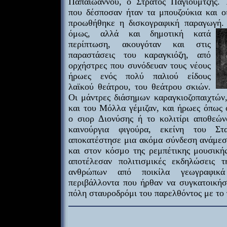
Παπαϊωάννου, ο Στράτος Παγιουμτζής.
που δέσποσαν ήταν τα μπουζούκια και ο
προωθήθηκε η δισκογραφική παραγωγή.
όμως, αλλά και δημοτική κατά
περίπτωση, ακουγόταν και στις
παραστάσεις του καραγκιόζη, από
ορχήστρες που συνόδευαν τους νέους
ήρωες ενός πολύ παλιού είδους
λαϊκού θεάτρου, του θεάτρου σκιών.
Οι μάντρες διάσημων καραγκιοζοπαιχτών
και του Μόλλα γέμιζαν, και ήρωες όπως 
ο σιορ Διονύσης ή το κολιτίρι αποθεών
καινούργια φιγούρα, εκείνη του Σ
αποκατέστησε μια ακόμα σύνδεση ανάμεσ
και στον κόσμο της ρεμπέτικης μουσικής
αποτέλεσαν πολιτισμικές εκδηλώσεις τ
ανθρώπων από ποικίλα γεωγραφικά
περιβάλλοντα που ήρθαν να συγκατοικήσ
πόλη σταυροδρόμι του παρελθόντος με το 