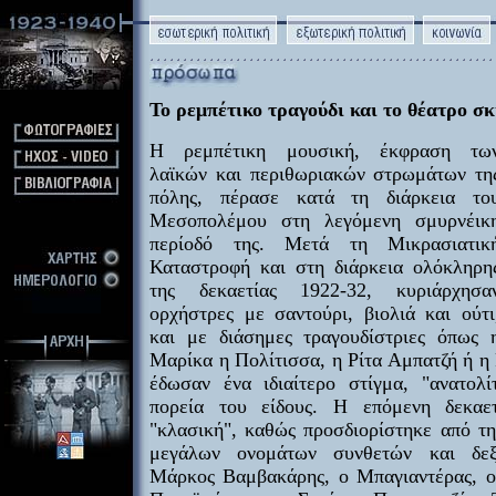
Το ρεμπέτικο τραγούδι και το θέατρο σ
Η ρεμπέτικη μουσική, έκφραση τω
λαϊκών και περιθωριακών στρωμάτων τη
πόλης, πέρασε κατά τη διάρκεια το
Μεσοπολέμου στη λεγόμενη σμυρνέικ
περίοδό της. Μετά τη Μικρασιατικ
Καταστροφή και στη διάρκεια ολόκληρη
της δεκαετίας 1922-32, κυριάρχησα
ορχήστρες με σαντούρι, βιολιά και ούτι
και με διάσημες τραγουδίστριες όπως 
Μαρίκα η Πολίτισσα, η Ρίτα Αμπατζή ή η
έδωσαν ένα ιδιαίτερο στίγμα, "ανατολί
πορεία του είδους. Η επόμενη δεκαετ
"κλασική", καθώς προσδιορίστηκε από τ
μεγάλων ονομάτων συνθετών και δεξ
Μάρκος Βαμβακάρης, ο Μπαγιαντέρας, ο