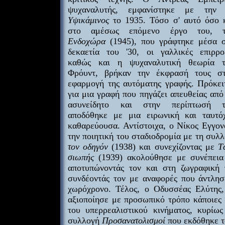
ψυχαναλυτής, εμφανίστηκε με την 
Υψικάμινος
το 1935. Τόσο σ' αυτό όσο 
στο αμέσως επόμενο έργο του, τ
Ενδοχώρα
(1945), που γράφτηκε μέσα 
δεκαετία του '30, οι γαλλικές επιρρο
καθώς και η ψυχαναλυτική θεωρία 
Φρόυντ, βρήκαν την έκφρασή τους σ
εφαρμογή της αυτόματης γραφής. Πρόκει
για μια γραφή που πηγάζει απευθείας από
ασυνείδητο και στην περίπτωσή τ
αποδόθηκε με μια ειρωνική και ταυτό
καθαρεύουσα. Αντίστοιχα, ο Νίκος Εγγον
την ποιητική του σταδιοδρομία με τη συλ
τον οδηγόν
(1938) και συνεχίζοντας με
T
σιωπής
(1939) ακολούθησε με συνέπεια
αποτυπώνοντάς τον και στη ζωγραφική 
συνδέοντάς τον με αναφορές που άντλησ
χωρόχρονο. Τέλος, ο Οδυσσέας Ελύτης,
αξιοποίησε με προσωπικό τρόπο κάποιες 
του υπερρεαλιστικού κινήματος, κυρίως
συλλογή
Προσανατολισμοί
που εκδόθηκε τ