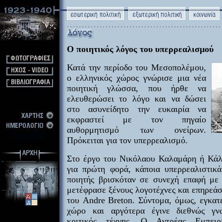
Ο ποιητικός λόγος του υπερρεαλισμού
Κατά την περίοδο του Μεσοπολέμου,
ο ελληνικός χώρος γνώρισε μια νέα
ποιητική γλώσσα, που ήρθε να
ελευθερώσει το λόγο και να δώσει
στο ασυνείδητο την ευκαιρία να
εκφραστεί με τον πηγαίο
αυθορμητισμό των ονείρων.
Πρόκειται για τον υπερρεαλισμό.
Στο έργο του Νικόλαου Καλαμάρη ή Κάλ
για πρώτη φορά, κάποια υπερρεαλιστικά
ποιητής βρισκόταν σε συνεχή επαφή με 
μετέφρασε ξένους λογοτέχνες και επηρεάστ
του Andre Breton. Σύντομα, όμως, εγκατ
χώρο και αργότερα έγινε διεθνώς γν
κριτικός τέχνης. Ο Αντρέας Εμπειρ