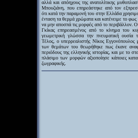
αλλά και απόηχους της ανατολίτικης μυθοπλασί
Μπουζιάνη, που επηρεάστηκε από τον εξπρεσ
ότι κατά την παραμονή του στην Ελλάδα χρησιμ
ένταση τα θερμά χρώματα και κατένειμε το φως 
να μην αποσπά τις μορφές από το περιβάλλον. 
Γκίκας επηρεασμένος από το κίνημα του κυ
γεωμετρική γλώσσα την πνευματική ουσία τ
Τέλος, ο υπερρεαλιστής Νίκος Εγγονόπουλος 
των θεμάτων του θεωρήθηκε πως έκανε αναφ
περιόδους της ελληνικής ιστορίας, και με το στ
πλάσιμο των μορφών αξιοποίησε κάποιες κατακ
ζωγραφικής.