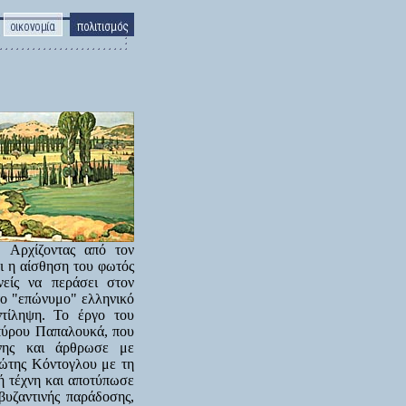
. Αρχίζοντας από τον
ι η αίσθηση του φωτός
νείς να περάσει στον
το "επώνυμο" ελληνικό
ντίληψη. Το έργο του
Σπύρου Παπαλουκά, που
χνης και άρθρωσε με
Φώτης Κόντογλου με τη
κή τέχνη και αποτύπωσε
βυζαντινής παράδοσης,