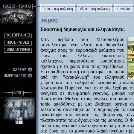
Εικαστική δημιουργία και ελληνικότητα.
Στην περίοδο του Μεσοπολέμου
συντελέστηκε ένα πλατύ και θαρραλέο
άνοιγμα προς τα ευρωπαϊκά ρεύματα που
έκανε τους Έλληνες εικαστικούς
καλλιτέχνες περισσότερο ευαίσθητους
σχετικά με το χώρο που τους περιέβαλλε.
Η ευαισθησία αυτή εκφράστηκε και μέσα
από την "ανακάλυψη" του ελληνικού
χώρου και του ελληνικού ιστορικού χρόνου
Κωσταντίνο Παρθένη, για τον οποίο λέχθηκε ότ
ανάγεται σε πνευματικό γεγονός, μπορεί κα
Κωσταντίνο Μαλέα, στους πίνακες του οποίου 
τοπίο αποδόθηκε με μια ιδιαίτερη οπτική α
τελευταίου συνδέθηκε με τη δημιουργία του 
ανακάλυψε τον πλούτο της βυζαντινής τέ
πλαστικότητα τους όγκους και τις μορφές. Ο 
σειρά του, γνώρισε αλλά αρνιόταν όλη τη δυτι
στο έργο του το μοναστικό λαϊκό πνεύμα της 