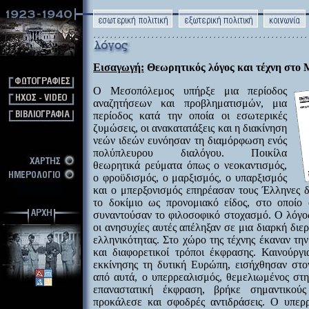
Eισαγωγή:
Θεωρητικός λόγος και τέχνη στο
Ο Μεσοπόλεμος υπήρξε μια περίοδος
αναζητήσεων και προβληματισμών, μια
περίοδος κατά την οποία οι εσωτερικές
ζυμώσεις, οι ανακατατάξεις και η διακίνηση
νεών ιδεών ευνόησαν τη διαμόρφωση ενός
πολύπλευρου διαλόγου. Ποικίλα
θεωρητικά ρεύματα όπως ο νεοκαντισμός,
ο φροϋδισμός, ο μαρξισμός, ο υπαρξισμός
και ο μπερξονισμός επηρέασαν τους Έλληνες 
το δοκίμιο ως προνομιακό είδος, στο οποίο 
συναντούσαν το φιλοσοφικό στοχασμό. Ο λόγος 
οι ανησυχίες αυτές απέληξαν σε μια διαρκή διερ
ελληνικότητας. Στο χώρο της τέχνης έκαναν τη
και διαφορετικοί τρόποι έκφρασης. Καινούργ
εκκίνησης τη δυτική Ευρώπη, εισήχθησαν στο
από αυτά, ο υπερρεαλισμός, θεμελιωμένος στ
επαναστατική έκφραση, βρήκε σημαντικού
προκάλεσε και σφοδρές αντιδράσεις. Ο υπερρ