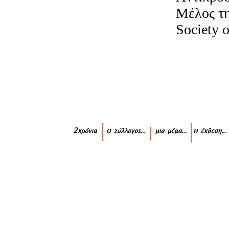
Mέλος τη
Society o