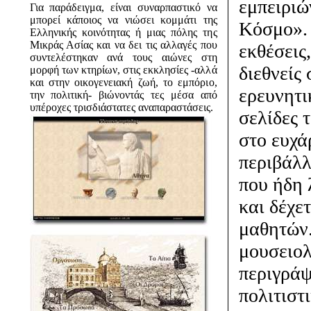
εμπειριώ
Για παράδειγμα, είναι συναρπαστικό να
μπορεί κάποιος να νιώσει κομμάτι της
Κόσμο». 
Ελληνικής κοινότητας ή μιας πόλης της
Μικράς Ασίας και να δει τις αλλαγές που
εκθέσεις
συντελέστηκαν ανά τους αιώνες στη
διεθνείς
μορφή των κτηρίων, στις εκκλησίες -αλλά
και στην οικογενειακή ζωή, το εμπόριο,
ερευνητι
την πολιτική- βιώνοντάς τες μέσα από
υπέροχες τρισδιάστατες αναπαραστάσεις.
σελίδες 
στο ευχά
περιβάλλ
που ήδη 
και δέχε
μαθητών.
μουσειολ
περιγράψ
πολιτιστ