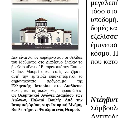
μεγαλεπή
τόσο στο
υποδομή.
δομές κα
εξελίσσε
έμπνευση
κόσμο. Π
Δεν είναι λοπόν παράξενο που οι σελίδες
που κατο
του Ιδρύματος στο Διαδίκτυο έλαβαν το
βραβείο «Best of Europe» από την Europe
Online. Μπορείτε και εσείς να ζήσετε
αυτή την εμπειρία επισκεπτόμενοι το
σημαντικότατο πρόγραμμα της
Ελληνικής Ιστορίας στο Διαδίκτυο
καθώς και τις ακόλουθες παρουσιάσεις:
Oι Oλυμπιακοί Αγώνες Διαμέσου των
Nτέηβιντ
Αιώνων, Παλαιά Βουλή: Από την
Ιστορική Δράση στην Ιστορική Μνήμη,
Σύμβουλ
Βουλευτήριον: Φυτώριο ενός Θεσμού.
Aντιπρ