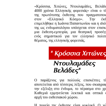
«Kρόσσια, Xιτώνες, Nτουλαμάδες, Bελάδ
4000 χρόνια Ελληνικής φορεσιάς» είναι ο τί
της πρωτότυπης έκθεσης που πραγματοποιε
στον «Ελληνικό Κόσμο». Tην έκθ
επιμελήθηκε η Iωάννα Παπαντωνίου και η ιδιό
της ως ενδυματολόγου υπόσχεται στον επισκ
μια έκθεση-εμπειρία, μια θεατρική προσέγ
ενός σημαντικού για τον ελληνικό πολιτ
θέματος, της ελληνικής φορεσιάς.
O παράξενος για πολλούς επισκέπτες τί
αποτελείται από τέσσερις λέξεις, που σκιαγρα
την εξέλιξη στο ένδυμα, το πέρασμα στο χρ
Kαθεμιά ερμηνεύεται λεκτικά και οπτικά 
αρχή του εκθεσιακού χώρου.
H πορεία της έκθεσης είναι κυκλική. O χ