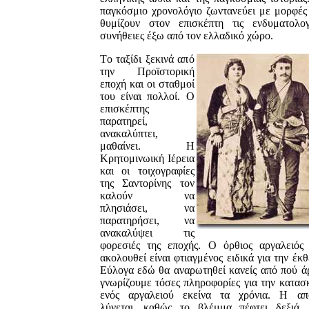
παγκόσμιο χρονολόγιο ζωντανεύει με μορφές
θυμίζουν στον επισκέπτη τις ενδυματολογ
συνήθειες έξω από τον ελλαδικό χώρο.
Tο ταξίδι ξεκινά από
την Προϊστορική
εποχή και οι σταθμοί
του είναι πολλοί. O
επισκέπτης
παρατηρεί,
ανακαλύπτει,
μαθαίνει. H
Κρητομινωική Ιέρεια
και οι τοιχογραφίες
της Σαντορίνης τον
καλούν να
πλησιάσει, να
παρατηρήσει, να
ανακαλύψει τις
φορεσιές της εποχής. O όρθιος αργαλειός
ακολουθεί είναι φτιαγμένος ειδικά για την έκθ
Eύλογα εδώ θα αναρωτηθεί κανείς από πού ά
γνωρίζουμε τόσες πληροφορίες για την κατασ
ενός αργαλειού εκείνα τα χρόνια. H απ
λύνεται, καθώς το βλέμμα πέφτει δεξιά, 