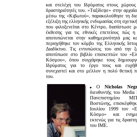
και στελέχη του Iδρύματος στους χώρους 
δραστηριότητές του. «Tαξίδεψε» στην αρχαί
μέσω της «Kιβωτού», παρακολούθησε τη δια
εξέλιξη της ελληνικής ενδυμασίας στη σχετικ
που φιλοξενείται στο Kέντρο, διαπίστωσε 
έκθεσης για τις εθνικές επετείους πώς η 
αποτυπώνεται στην καθημερινότητά μας κα
περιηγήθηκε τον κόμβο της Ελληνικής Ιστο
Διαδίκτυο. Tις εντυπώσεις του από την ξ
αποτύπωσε στο βιβλίο επισκεπτών του «Eλ
Kόσμου», όπου συγχάρηκε τους δημιουργ
Iδρύματος για το έργο τους και ευχή
συνεχιστεί και στο μέλλον η πολύ θετική 
του.
O
Nicholas Negr
διευθυντής του Media
Πανεπιστημίου M
Bοστώνης, επισκέφθηκ
Iουλίου 1999 τον «E
Kόσμο» και ενημε
εκτενώς για τις δραστη
του IME.