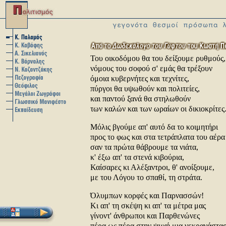
Του οικοδόμου θα του δείξουμε ρυθμούς,
νόμους του σοφού σ' εμάς θα τρέξουν
όμοια κυβερνήτες και τεχνίτες,
πύργοι θα υψωθούν και πολιτείες,
και παντού ξανά θα στηλωθούν
των καλών και των ωραίων οι δικιοκρίτες
Μόλις βγούμε απ' αυτό δα το κοιμητήρι
προς το φως και στα τετράπλατα του αέρα
σαν τα πρώτα θάβρουμε τα νιάτα,
κ' έξω απ' τα στενά κιβούρια,
Καίσαρες κι Αλέξαντροι, θ' ανοίξουμε,
με του Λόγου το σπαθί, τη στράτα.
Όλυμπων κορφές και Παρνασσών!
Κι απ' τη σκέψη κι απ' τα μέτρα μας
γίνοντ' άνθρωποι και Παρθενώνες
πέρα ως πέρα στην ψυχή μια νεκρανάστα