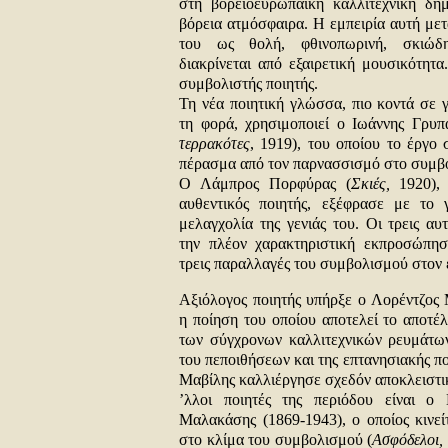
στη βορειοευρωπαϊκή καλλιτεχνική δημ
βόρεια ατμόσφαιρα. Η εμπειρία αυτή μετ
του ως θολή, φθινοπωρινή, σκιώδ
διακρίνεται από εξαιρετική μουσικότητα
συμβολιστής ποιητής.
Τη νέα ποιητική γλώσσα, πιο κοντά σε 
τη φορά, χρησιμοποιεί ο Ιωάννης Γρυπ
τερρακότες
, 1919), του οποίου το έργο 
πέρασμα από τον παρνασσισμό στο συμβ
Ο Λάμπρος Πορφύρας (
Σκιές,
1920), 
αυθεντικός ποιητής, εξέφρασε με το 
μελαγχολία της γενιάς του. Οι τρεις αυ
την πλέον χαρακτηριστική εκπροσώπησ
τρεις παραλλαγές του συμβολισμού στον 
Αξιόλογος ποιητής υπήρξε ο Λορέντζος 
η ποίηση του οποίου αποτελεί το αποτέ
των σύγχρονων καλλιτεχνικών ρευμάτων
του πεποιθήσεων και της επτανησιακής π
Μαβίλης καλλιέργησε σχεδόν αποκλειστικ
’λλοι ποιητές της περιόδου είναι ο 
Μαλακάσης (1869-1943), ο οποίος κινεί
στο κλίμα του συμβολισμού (
Ασφόδελοι,