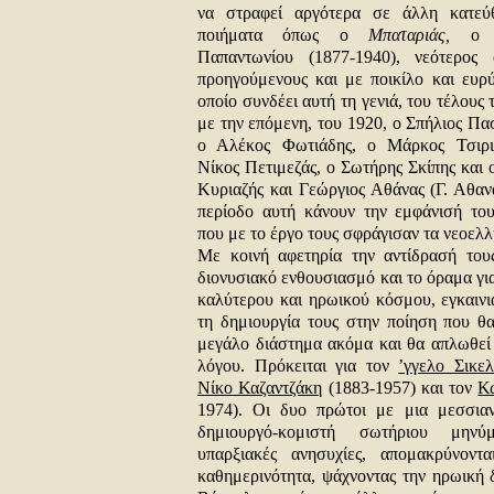
να στραφεί αργότερα σε άλλη κατεύ
ποιήματα όπως ο
Μπαταριάς,
ο Ζ
Παπαντωνίου (1877-1940), νεότερος
προηγούμενους και με ποικίλο και ευρύ
οποίο συνδέει αυτή τη γενιά, του τέλους 
με την επόμενη, του 1920, ο Σπήλιος Πα
ο Αλέκος Φωτιάδης, ο Μάρκος Τσιρι
Νίκος Πετιμεζάς, ο Σωτήρης Σκίπης και 
Κυριαζής και Γεώργιος Αθάνας (Γ. Αθαν
περίοδο αυτή κάνουν την εμφάνισή του
που με το έργο τους σφράγισαν τα νεοελ
Με κοινή αφετηρία την αντίδρασή του
διονυσιακό ενθουσιασμό και το όραμα γι
καλύτερου και ηρωικού κόσμου, εγκαινι
τη δημιουργία τους στην ποίηση που θα
μεγάλο διάστημα ακόμα και θα απλωθεί 
λόγου. Πρόκειται για τον
’γγελο Σικελ
Νίκο Καζαντζάκη
(1883-1957) και τον
Κ
1974). Οι δυο πρώτοι με μια μεσσιαν
δημιουργό-κομιστή σωτήριου μηνύ
υπαρξιακές ανησυχίες, απομακρύνοντ
καθημερινότητα, ψάχνοντας την ηρωική 