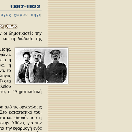
 οι δημοτικιστές την
 και τη διάδοση της
μισης,
γώνα.
ρεία η
να, η
να, το
λογος
9) στα
λείου
ο, η "Δημοτικιστική
η από τις οργανώσεις
Στο καταστατικό του,
ται ως σκοπός του η
στην Αθήνα, για την
για την εφαρμογή ενός