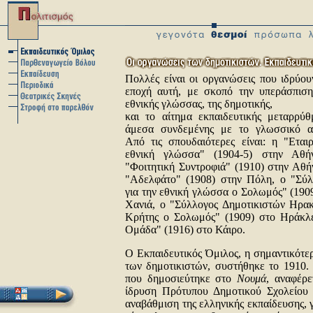
Πολλές είναι οι οργανώσεις που ιδρύουν
εποχή αυτή, με σκοπό την υπεράσπιση
εθνικής γλώσσας, της δημοτικής,
και το αίτημα εκπαιδευτικής μεταρρύθ
άμεσα συνδεμένης με το γλωσσικό α
Από τις σπουδαιότερες είναι: η "Εται
εθνική γλώσσα" (1904-5) στην Αθή
"Φοιτητική Συντροφιά" (1910) στην Αθή
"Αδελφάτο" (1908) στην Πόλη, ο "Σύλ
για την εθνική γλώσσα ο Σολωμός" (190
Χανιά, ο "Σύλλογος Δημοτικιστών Ηρακ
Κρήτης ο Σολωμός" (1909) στο Ηράκλει
Ομάδα" (1916) στο Κάιρο.
Ο Εκπαιδευτικός Όμιλος, η σημαντικότερ
των δημοτικιστών, συστήθηκε το 1910. 
που δημοσιεύτηκε στο
Νουμά
, αναφέρε
ίδρυση Πρότυπου Δημοτικού Σχολείου 
αναβάθμιση της ελληνικής εκπαίδευσης, 