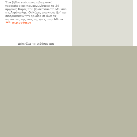
Ένα βιβλίο γνώσεων με βιωματικό
χαρακτήρα και πρωταγωνίστριες τις 24
αρχαϊκές Κόρες που βρίσκονται στο Μουσείο
της Ακρόπολης. Οι Κόρες αποκτούν ζωή και
συντροφεύουν την ηρωίδα σε όλες τις
περιπέτειες της νέας της ζωής στην Αθήνα.
περισσότερα
Δείτε όλες τις εκδόσεις μας