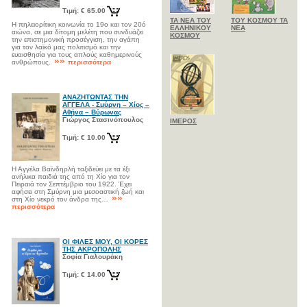
Τιμή: € 65.00
ΤΑ ΝΕΑ ΤΟΥ
ΤΟΥ ΚΟΣΜΟΥ ΤΑ
Η πηλειορίτικη κοινωνία το 19ο και τον 20ό
ΕΛΛΗΝΙΚΟΥ
ΝΕΑ
αιώνα, σε μια δίτομη μελέτη που συνδυάζει
ΚΟΣΜΟΥ
την επιστημονική προσέγγιση, την αγάπη
για τον λαϊκό μας πολιτισμό και την
ευαισθησία για τους απλούς καθημερινούς
ανθρώπους.
περισσότερα
ΑΝΑΖΗΤΩΝΤΑΣ ΤΗΝ
ΑΓΓΕΛΑ - Σμύρνη – Χίος –
Αθήνα – Βύρωνας
Γιώργος Στασινόπουλος
ΙΜΕΡΟΣ
Τιμή: € 10.00
Η Αγγέλα Βαϊνδηρλή ταξιδεύει με τα έξι
ανήλικα παιδιά της από τη Χίο για τον
Πειραιά τον Σεπτέμβριο του 1922. Έχει
αφήσει στη Σμύρνη μια μεσοαστική ζωή και
στη Χίο νεκρό τον άνδρα της…
περισσότερα
ΟΙ ΦΙΛΕΣ ΜΟΥ, ΟΙ ΚΟΡΕΣ
ΤΗΣ ΑΚΡΟΠΟΛΗΣ
Σοφία Γιαλουράκη
Τιμή: € 14.00