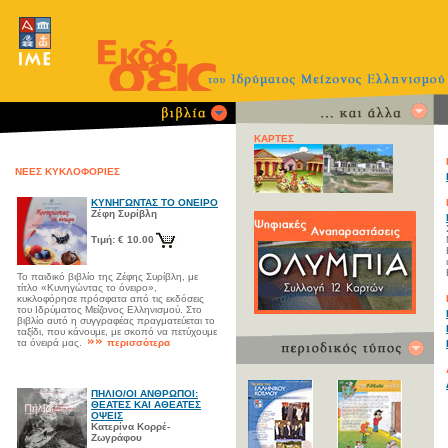
ΚΑΡΤΕΣ
ΝΕΕΣ ΚΥΚΛΟΦΟΡΙΕΣ
ΚΥΝΗΓΩΝΤΑΣ ΤΟ ΟΝΕΙΡΟ
Ζέφη Συρίβλη
Τιμή: € 10.00
Το παιδικό βιβλίο της Ζέφης Συρίβλη, με
τίτλο «Κυνηγώντας το όνειρο»,
κυκλοφόρησε πρόσφατα από τις εκδόσεις
του Ιδρύματος Μείζονος Ελληνισμού. Στο
βιβλίο αυτό η συγγραφέας πραγματεύεται το
ταξίδι, που κάνουμε, με σκοπό να πετύχουμε
τα όνειρά μας.
περισσότερα
ΠΗΛΙΟ/ΟΙ ΑΝΘΡΩΠΟΙ:
ΘΕΑΤΕΣ ΚΑΙ ΑΘΕΑΤΕΣ
ΟΨΕΙΣ
Κατερίνα Κορρέ-
Ζωγράφου