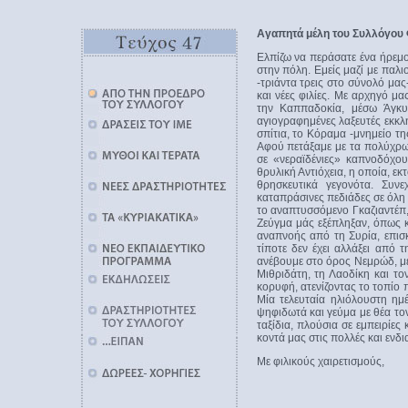
Αγαπητά μέλη του Συλλόγου 
Ελπίζω να περάσατε ένα ήρεμο 
στην πόλη. Εμείς μαζί με παλι
-τριάντα τρεις στο σύνολό μα
και νέες φιλίες. Με αρχηγό μ
την Καππαδοκία, μέσω Άγκυ
αγιογραφημένες λαξευτές εκκλ
σπίτια, το Κόραμα -μνημείο τ
Αφού πετάξαμε με τα πολύχρω
σε «νεραϊδένιες» καπνοδόχο
θρυλική Αντιόχεια, η οποία, ε
θρησκευτικά γεγονότα. Συνε
καταπράσινες πεδιάδες σε όλη
το αναπτυσσόμενο Γκαζιαντέπ
Ζεύγμα μάς εξέπληξαν, όπως κ
αναπνοής από τη Συρία, επισ
τίποτε δεν έχει αλλάξει από
ανέβουμε στο όρος Νεμρώδ, με
Μιθριδάτη, τη Λαοδίκη και το
κορυφή, ατενίζοντας το τοπίο 
Μία τελευταία ηλιόλουστη ημ
ψηφιδωτά και γεύμα με θέα το
ταξίδια, πλούσια σε εμπειρίε
κοντά μας στις πολλές και εν
Με φιλικούς χαιρετισμούς,