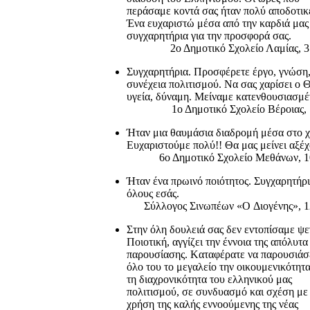
περάσαμε κοντά σας ήταν πολύ αποδοτικ
Ένα ευχαριστώ μέσα από την καρδιά μας
συγχαρητήρια για την προσφορά σας.
2ο Δημοτικό Σχολείο Λαμίας, 3
Συγχαρητήρια. Προσφέρετε έργο, γνώση
συνέχεια πολιτισμού. Nα σας χαρίσει ο 
υγεία, δύναμη. Mείναμε κατενθουσιασμέ
1ο Δημοτικό Σχολείο Bέροιας, 
Ήταν μια θαυμάσια διαδρομή μέσα στο 
Eυχαριστούμε πολύ!! Θα μας μείνει αξέχ
6ο Δημοτικό Σχολείο Mεθάνων, 1
Ήταν ένα πρωινό ποιότητος. Συγχαρητήρι
όλους εσάς.
Σύλλογος Σινωπέων «O Διογένης», 1
Στην όλη δουλειά σας δεν εντοπίσαμε ψε
Ποιοτική, αγγίζει την έννοια της απόλυτα
παρουσίασης. Kαταφέρατε να παρουσιάσ
όλο του το μεγαλείο την οικουμενικότητα
τη διαχρονικότητα του ελληνικού μας
πολιτισμού, σε συνδυασμό και σχέση με
χρήση της καλής εννοούμενης της νέας