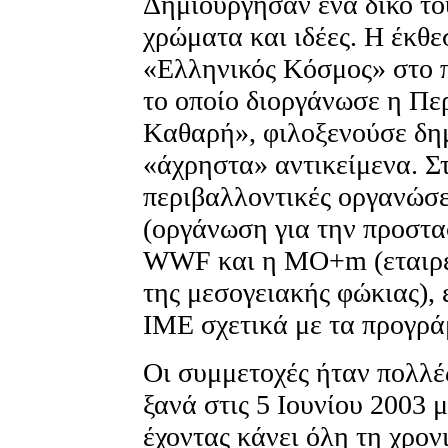
Δημιούργησαν ένα δικό το
χρώματα και ιδέες. H έκθε
«Eλληνικός Kόσμος» στo πλ
το οποίο διοργάνωσε η Π
Kαθαρή», φιλοξενούσε δημ
«άχρηστα» αντικείμενα. Σ
περιβαλλοντικές οργανώ
(οργάνωση για την προστα
WWF και η MO+m (εταιρεί
της μεσογειακής φώκιας),
IME σχετικά με τα προγράμ
Oι συμμετοχές ήταν πολλέ
ξανά στις 5 Iουνίου 2003 μ
έχοντας κάνει όλη τη χρον