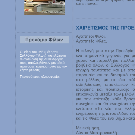
συμπαραστέκεται με τη δράση του στ
και επίπονο...
ΧΑΙΡΕΤΙΣΜΟΣ ΤΗΣ ΠΡΟ
Αγαπητοί Φίλοι,
Αγαπητές Φίλες,
Η εκλογή μου στην Προεδρία
Οι φίλοι του ΙΜΕ (μέλη του
ένα σημαντικό γεγονός για μ
Συλλόγου Φίλων), ως ελάχιστη
αναγνώριση της συνεισφοράς
χαράς και παράλληλα πολλαπ
τους, απολαμβάνουν μοναδικά
βοήθεια όλων, ο Σύλλογος Φ
προνόμια, χρησιμοποιώντας την
ισχυρή ταυτότητα και με απο
κάρτα μέλους.
παρουσία και το δυναμικό το
Περισσότερες πληροφορίες
στο μέλλον, με το ίδιο πά
εκδηλώσεων, επισκέψεων κα
ιστορικής και πολιτισμική
επικοινωνία μεταξύ των μελών
για την επίτευξη κάθε δράσ
συνεχίσει και θα ενισχύσει τ
εντύπου «Τα νέα του Ελλην
ενημέρωση της ιστοσελίδας το
και τις Φίλες του ένα βήμα κα
Με εκτίμηση,
Λύντια Μαστρονικολή