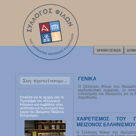
ΓΕΝΙΚΑ
Ο Σύλλογος Φίλων του Ιδρύματο
κερδοσκοπικό σωματείο, το οπο
υποστήριξη του Ιδρύματος για τη 
Επιλέξτε για τις αγορές σας το
παράδοσης...
Πωλητήριο του «Ελληνικού
Κόσμου» και συμβάλετε στην
ανάπτυξη και τη συνέχιση του
έργου του Ιδρύματος Μείζονος
Ελληνισμού.
ΧΑΙΡΕΤΙΣΜΟΣ ΤΟΥ 
ΜΕΙΖΟΝΟΣ ΕΛΛΗΝΙΣΜΟΥ
Ο Σύλλογος Φίλων του Ιδρύματο