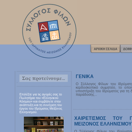
ΓΕΝΙΚΑ
Ο Σύλλογος Φίλων του Ιδρύματο
κερδοσκοπικό σωματείο, το οπο
υποστήριξη του Ιδρύματος για τη 
Επιλέξτε για τις αγορές σας το
παράδοσης...
Πωλητήριο του «Ελληνικού
Κόσμου» και συμβάλετε στην
ανάπτυξη και τη συνέχιση του
έργου του Ιδρύματος Μείζονος
Ελληνισμού.
ΧΑΙΡΕΤΙΣΜΟΣ ΤΟΥ 
ΜΕΙΖΟΝΟΣ ΕΛΛΗΝΙΣΜΟΥ
Ο Σύλλογος Φίλων του Ιδρύματο