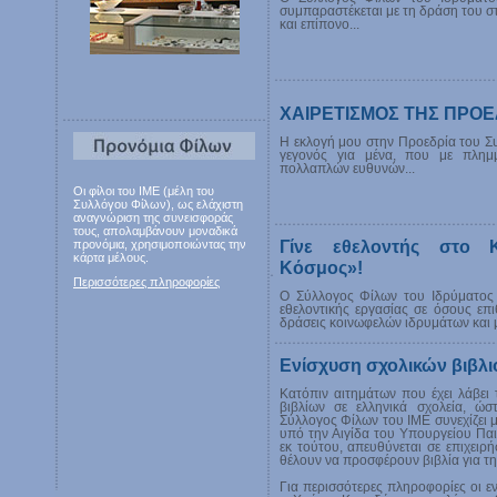
συμπαραστέκεται με τη δράση του στ
και επίπονο...
ΧΑΙΡΕΤΙΣΜΟΣ ΤΗΣ ΠΡΟ
Η εκλογή μου στην Προεδρία του Σ
γεγονός για μένα, που με πλημ
πολλαπλών ευθυνών...
Οι φίλοι του ΙΜΕ (μέλη του
Συλλόγου Φίλων), ως ελάχιστη
αναγνώριση της συνεισφοράς
τους, απολαμβάνουν μοναδικά
Γίνε εθελοντής στο Κ
προνόμια, χρησιμοποιώντας την
κάρτα μέλους.
Κόσμος»!
Περισσότερες πληροφορίες
Ο Σύλλογος Φίλων του Ιδρύματος 
εθελοντικής εργασίας σε όσους επ
δράσεις κοινωφελών ιδρυμάτων και
Ενίσχυση σχολικών βιβλ
Κατόπιν αιτημάτων που έχει λάβει
βιβλίων σε ελληνικά σχολεία, ώσ
Σύλλογος Φίλων του ΙΜΕ συνεχίζει μ
υπό την Αιγίδα του Υπουργείου Πα
εκ τούτου, απευθύνεται σε επιχειρήσ
θέλουν να προσφέρουν βιβλία για τη
Για περισσότερες πληροφορίες οι ε