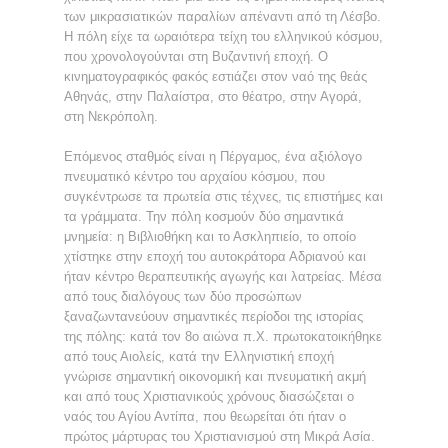
των μικρασιατικών παραλίων απέναντι από τη Λέσβο.
Η πόλη είχε τα ωραιότερα τείχη του ελληνικού κόσμου,
που χρονολογούνται στη Βυζαντινή εποχή. Ο
κινηματογραφικός φακός εστιάζει στον ναό της θεάς
Αθηνάς, στην Παλαίστρα, στο θέατρο, στην Αγορά,
στη Νεκρόπολη.
Επόμενος σταθμός είναι η Πέργαμος, ένα αξιόλογο
πνευματικό κέντρο του αρχαίου κόσμου, που
συγκέντρωσε τα πρωτεία στις τέχνες, τις επιστήμες και
τα γράμματα. Την πόλη κοσμούν δύο σημαντικά
μνημεία: η Βιβλιοθήκη και το Ασκληπιείο, το οποίο
χτίστηκε στην εποχή του αυτοκράτορα Αδριανού και
ήταν κέντρο θεραπευτικής αγωγής και λατρείας. Μέσα
από τους διαλόγους των δύο προσώπων
ξαναζωντανεύουν σημαντικές περίοδοι της ιστορίας
της πόλης: κατά τον 8ο αιώνα π.Χ. πρωτοκατοικήθηκε
από τους Αιολείς, κατά την Ελληνιστική εποχή
γνώρισε σημαντική οικονομική και πνευματική ακμή
και από τους Χριστιανικούς χρόνους διασώζεται ο
ναός του Αγίου Αντίπα, που θεωρείται ότι ήταν ο
πρώτος μάρτυρας του Χριστιανισμού στη Μικρά Ασία.