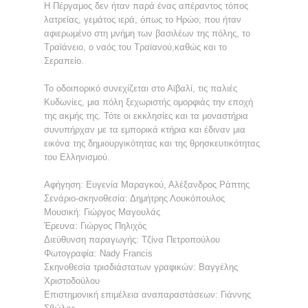
Η Πέργαμος δεν ήταν παρά ένας απέραντος τόπος
λατρείας, γεμάτος ιερά, όπως το Ηρώο, που ήταν
αφιερωμένο στη μνήμη των βασιλέων της πόλης, το
Τραϊάνειο, ο ναός του Τραϊανού,καθώς και το
Σεραπείο.
Το οδοιπορικό συνεχίζεται στο Αϊβαλί, τις παλιές
Κυδωνίες, μια πόλη ξεχωριστής ομορφιάς την εποχή
της ακμής της. Τότε οι εκκλησίες και τα μοναστήρια
συνυπήρχαν με τα εμπορικά κτήρια και έδιναν μια
εικόνα της δημιουργικότητας και της θρησκευτικότητας
του Ελληνισμού.
Αφήγηση: Ευγενία Μαραγκού, Αλέξανδρος Ράπτης
Σενάριο-σκηνοθεσία: Δημήτρης Λουκόπουλος
Μουσική: Γιώργος Μαγουλάς
Έρευνα: Γιώργος Πηλιχός
Διεύθυνση παραγωγής: Τζίνα Πετροπούλου
Φωτογραφία: Nady Francis
Σκηνοθεσία τρισδιάστατων γραφικών: Βαγγέλης
Χριστοδούλου
Επιστημονική επιμέλεια αναπαραστάσεων: Γιάννης