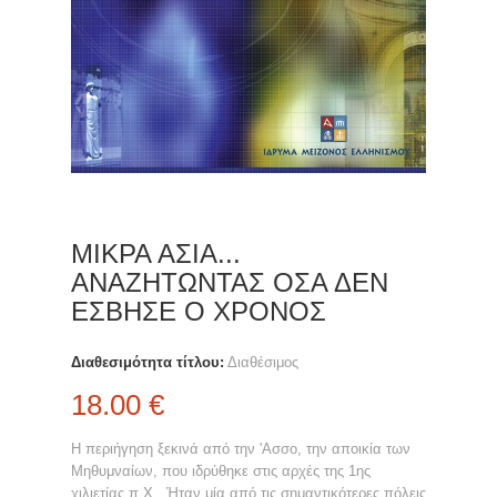
ΜΙΚΡΑ ΑΣΙΑ...
ΑΝΑΖΗΤΩΝΤΑΣ ΟΣΑ ΔΕΝ
ΕΣΒΗΣΕ Ο ΧΡΟΝΟΣ
Διαθεσιμότητα τίτλου:
Διαθέσιμος
18.00 €
Η περιήγηση ξεκινά από την 'Ασσο, την αποικία των
Μηθυμναίων, που ιδρύθηκε στις αρχές της 1ης
χιλιετίας π.Χ.. Ήταν μία από τις σημαντικότερες πόλεις