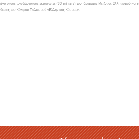
μένα στους τρισδιάστατους εκτυπωτές (3D printers) του Ιδρύματος Μείζονος Ελληνισμού και εί
εκθέσεις του Κέντρου Πολιτισμού «Ελληνικός Κόσμος».