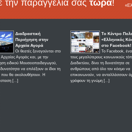
ε την παραγγελία σας
τώρα
!
«Ελ
Διαδραστική
Το Κέντρο Πολ
Περιήγηση στην
«Ελληνικός Κό
Αρχαία Αγορά
στο Facebook!
Οι θεατές ξεναγούνται στο
Το Facebook, έν
 Αρχαίας Αγοράς και, με την
τους μεγαλύτερους κοινωνικούς τόπ
ση ειδικού Μουσειοπαιδαγωγού,
Διαδικτύου, δίνει τη δυνατότητα σε
δυνατότητα να επιλέξουν οι ίδιοι τη
ανθρώπους από όλο τον κόσμο να
 που θα ακολουθήσουν. Η
επικοινωνούν, να ανταλλάσσουν ά
σταση [
...
]
γράφουν τη γνώμη [
...
]