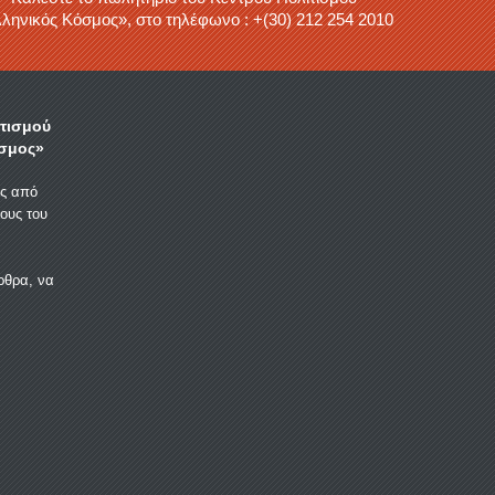
ληνικός Κόσμος», στο τηλέφωνο : +(30) 212 254 2010
ιτισμού
σμος»
ας από
ους του
ρθρα, να