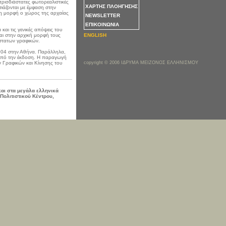
τρισδιάστατες φωτορεαλιστικές
ΧΑΡΤΗΣ ΠΛΟΗΓΗΣΗΣ
ιάζονται με έμφαση στην
υπη μορφή ο χώρος της αρχαίας
NEWSLETTER
ΕΠΙΚΟΙΝΩΝΙΑ
και τις γενικές απόψεις του
αι στην αρχική μορφή τους
ENGLISH
στατων γραφικών.
2004 στην Αθήνα. Παράλληλα,
α από την έκδοση. Η παραγωγή
 Γραφικών και Kίνησης του
copyright © 2006 ΙΔΡΥΜΑ ΜΕΙΖΟΝΟΣ ΕΛΛΗΝΙΣΜΟΥ
και στα μεγάλα ελληνικά
Πολιτιστικού Κέντρου,