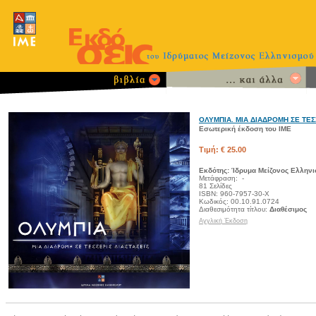
OΛΥΜΠΙΑ. ΜΙΑ ΔΙΑΔΡΟΜΗ ΣΕ ΤΕΣ
Eσωτερική έκδοση του IME
Τιμή: € 25.00
Εκδότης: Ίδρυμα Μείζονος Ελλην
Μετάφραση: -
81 Σελίδες
ISBN: 960-7957-30-Χ
Κωδικός: 00.10.91.0724
Διαθεσιμότητα τίτλου:
Διαθέσιμος
Αγγλική Έκδοση