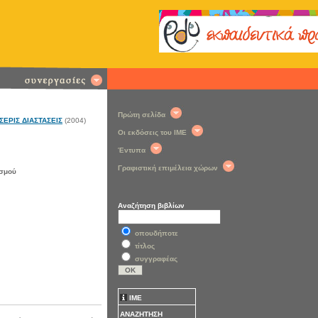
Πρώτη σελίδα
ΣΕΡΙΣ ΔΙΑΣΤΑΣΕΙΣ
(2004)
Οι εκδόσεις του ΙΜΕ
Έντυπα
Γραφιστική επιμέλεια χώρων
ισμού
Αναζήτηση βιβλίων
οπουδήποτε
τίτλος
συγγραφέας
ΙΜΕ
ΑΝΑΖΗΤΗΣΗ