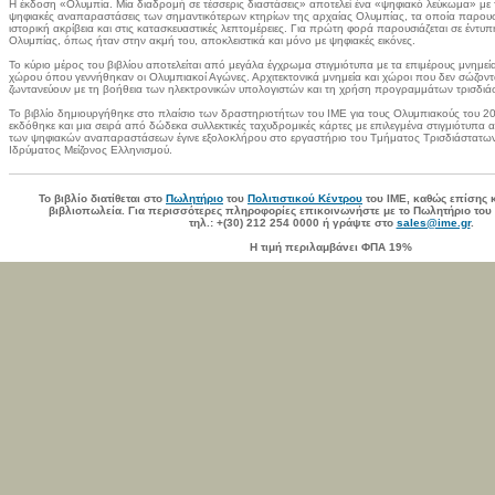
H έκδοση «Ολυμπία. Μία διαδρομή σε τέσσερις διαστάσεις» αποτελεί ένα «ψηφιακό λεύκωμα» με 
ψηφιακές αναπαραστάσεις των σημαντικότερων κτηρίων της αρχαίας Ολυμπίας, τα οποία παρουσ
ιστορική ακρίβεια και στις κατασκευαστικές λεπτομέρειες. Για πρώτη φορά παρουσιάζεται σε έντ
Ολυμπίας, όπως ήταν στην ακμή του, αποκλειστικά και μόνο με ψηφιακές εικόνες.
Το κύριο μέρος του βιβλίου αποτελείται από μεγάλα έγχρωμα στιγμιότυπα με τα επιμέρους μνημεία 
χώρου όπου γεννήθηκαν οι Ολυμπιακοί Αγώνες. Αρχιτεκτονικά μνημεία και χώροι που δεν σώζοντ
ζωντανεύουν με τη βοήθεια των ηλεκτρονικών υπολογιστών και τη χρήση προγραμμάτων τρισδιά
Το βιβλίο δημιουργήθηκε στο πλαίσιο των δραστηριοτήτων του ΙΜΕ για τους Ολυμπιακούς του 
εκδόθηκε και μια σειρά από δώδεκα συλλεκτικές ταχυδρομικές κάρτες με επιλεγμένα στιγμιότυπ
των ψηφιακών αναπαραστάσεων έγινε εξολοκλήρου στο εργαστήριο του Tμήματος Tρισδιάστατων
Iδρύματος Mείζονος Eλληνισμού.
Το βιβλίο διατίθεται στο
Πωλητήριο
του
Πολιτιστικού Κέντρου
του ΙΜΕ, καθώς επίσης 
βιβλιοπωλεία. Για περισσότερες πληροφορίες επικοινωνήστε με το Πωλητήριο του 
τηλ.: +(30) 212 254 0000
ή γράψτε στο
sales@ime.gr
.
Η τιμή περιλαμβάνει ΦΠΑ 19%