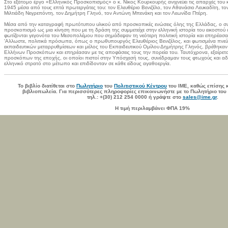
Στο εξάτομο έργο «Ελληνικός Προσκοπισμός» ο κ. Νίκος Κουρκουρής ανιχνεύει τις απαρχές του
1945 μέσα από τους επτά πρωτεργάτες του: τον Ελευθέριο Βενιζέλο, τον Αθανάσιο Λευκαδίτη, το
Μιλτιάδη Νεγρεπόντη, τον Δημήτρη Γληνό, τον Αντώνη Μπενάκη και τον Λεωνίδα Πτέρη.
Μέσα από την καταγραφή πρωτότυπου υλικού από προσκοπικές ενώσεις όλης της Ελλάδας, ο συ
προσκοπισμό ως μια κίνηση που με τη δράση της συμμετείχε στην ελληνική ιστορία του εικοστού 
φωτίζονται γεγονότα του Μεσοπολέμου που σημάδεψαν τη νεότερη πολιτική ιστορία και επηρέασαν 
'Aλλωστε, πολιτικά πρόσωπα, όπως ο πρωθυπουργός Ελευθέριος Βενιζέλος, και φωτισμένα πν
εκπαιδευτικών μεταρρυθμίσεων και μέλος του Εκπαιδευτικού Ομίλου Δημήτρης Γληνός, βρέθηκαν
Ελλήνων Προσκόπων και επηρέασαν με τις αποφάσεις τους την πορεία του. Ταυτόχρονα, εξαίρε
προσκόπων της εποχής, οι οποίοι πιστοί στην Υπόσχεσή τους, συνέδραμαν τους φτωχούς και α
ελληνικό στρατό στο μέτωπο και επιδίδονταν σε κάθε είδους αγαθοεργία.
Το βιβλίο διατίθεται στο
Πωλητήριο
του
Πολιτιστικού Κέντρου
του ΙΜΕ, καθώς επίσης 
βιβλιοπωλεία. Για περισσότερες πληροφορίες επικοινωνήστε με το Πωλητήριο του 
τηλ.: +(30) 212 254 0000
ή γράψτε στο
sales@ime.gr
.
Η τιμή περιλαμβάνει ΦΠΑ 19%