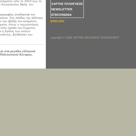
 κινήματος από το 1910 έως το
ΧΑΡΤΗΣ ΠΛΟΗΓΗΣΗΣ
ν Κωνσταντίνο Μελά, τον
NEWSLETTER
γγραφέας αναδεικνύει τον
ΕΠΙΚΟΙΝΩΝΙΑ
αιώνα. Στις σελίδες της έκδοσης
την εξέλιξη του κινήματος.
ENGLISH
εύματα, όπως ο πρωτοπόρος
 στην ηγεσία του Σώματος
ται η δράση των απλών
δυνάτους, βοήθησαν τον
copyright © 2006 ΙΔΡΥΜΑ ΜΕΙΖΟΝΟΣ ΕΛΛΗΝΙΣΜΟΥ
και στα μεγάλα ελληνικά
Πολιτιστικού Κέντρου,