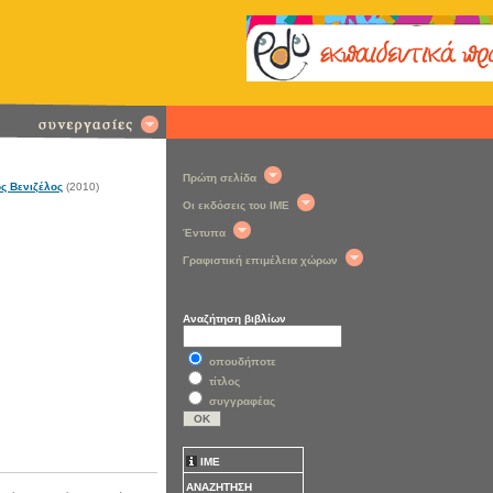
Πρώτη σελίδα
 Βενιζέλος
(2010)
Οι εκδόσεις του ΙΜΕ
Έντυπα
Γραφιστική επιμέλεια χώρων
Αναζήτηση βιβλίων
οπουδήποτε
τίτλος
συγγραφέας
ΙΜΕ
ΑΝΑΖΗΤΗΣΗ