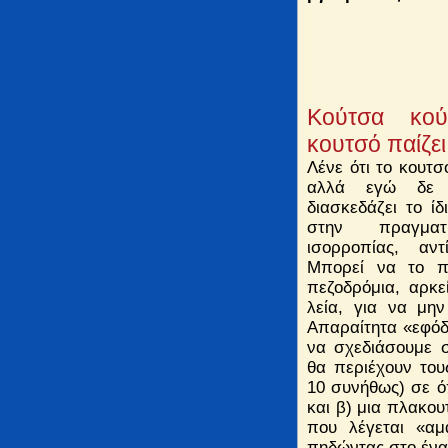
Κούτσα κού
κουτσό παίζει 
Λένε ότι το κουτσό
αλλά εγώ δε 
διασκεδάζει το ίδ
στην πραγματ
ισορροπίας, αντ
Μπορεί να το πα
πεζοδρόμια, αρκε
λεία, για να μη
Απαραίτητα «εφόδια
να σχεδιάσουμε 
θα περιέχουν του
10 συνήθως) σε ό
και β) μια πλακου
που λέγεται «αμ
πηδώντας στο ένα