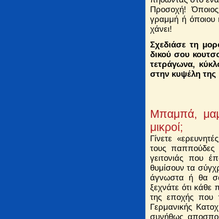
Προσοχή! Όποιο
γραμμή ή όποιου 
χάνει!
Σχεδιάσε τη μορ
δικού σου κουτσ
τετράγωνα, κύκλ
στην κυψέλη της 
Μπαμπά, μαμά
μικροί;
Γίνετε «ερευνητέ
τους παππούδες 
γειτονιάς που έπ
θυμίσουν τα σύγχρ
άγνωστα ή θα σ
ξεχνάτε ότι κάθε π
της εποχής που π
Γερμανικής Κατοχ
συνήθως αποσπού