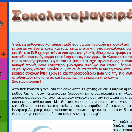
Υπάρχει άνθρωπος και ειδικά παιδί που να μην του αρέσει η σοκολάτα; 
μπορείτε να βρείτε έστω και έναν επάνω στη γη, σας προκαλούμε να 
επειδή στο ΙΜΕ έχουμε πάντα νόστιμες και γλυκές ιδέες, σκεφτήκαμε να
εκπαιδευτικό πρόγραμμα τόσο λαχταριστό, που μμμ..., θα γλείφετε και τα
σοκολατομαγειρέματα; Σιγά πού θα μας πείτε όχι! πρώτα όμως ανασκο
καθαρή ποδιά, έναν κάτασπρο, μαγειρικό σκούφο και κάντε... έφοδο 
εεφημερίδες και στο Διαδίκτυο, για να μάθετε τα πάντα για τη σοκολάτα
μερικές σοκολατένιες εικόνες και πληροφορίες-κλειδιά για την πιο γλυ
υπόλοιπα θα μας τα πείτε και θα μας τα... μαγειρέψετε από κοντά!
Σας περιμένουμε!
Από που κρατάει η σκούφια της σοκολάτας; Ο χάρτης δείχνει Κεντρική Αμερ
μύθος λέει ότι στον Κετζαλκοάτλ (προσοχή μη στραμπουλήξετε τη γλώσσ
χρυσού φεγγαριού και των παγωμένων ανέμων που ήταν ένα... φίδι με φτερ
δώρα στους ανθρώπους. Μεταξύ αυτών που τους χάρισε ήταν το νερό, η 
κακαόδεντρο, που το έφερε απευθείας από τον παράδεισο! Από τους σπόρου
Κεντρικής Αμερικής παρασκεύασαν τη σοκολάτα, την οποία τιμούσαν ιδιαιτέρ
όποιος τη γευόταν τακτικά αποκτούσε δύναμη και σοφία.
Τα πολύ π
θρύλος, κ
σωρό σκαντ