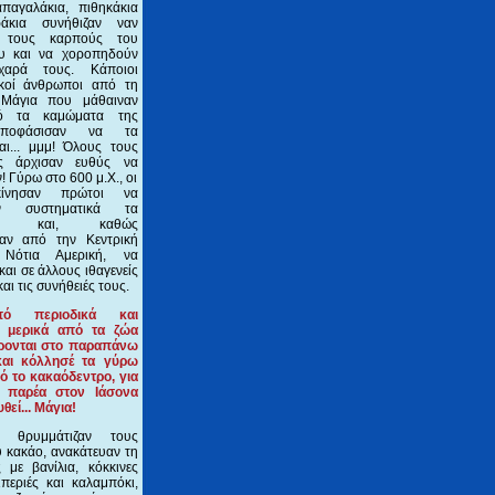
παγαλάκια, πιθηκάκια
ράκια συνήθιζαν ναν
ε τους καρπούς του
ου και να χοροπηδούν
αρά τους. Κάποιοι
ικοί άνθρωποι από τη
Μάγια που μάθαιναν
ό τα καμώματα της
αποφάσισαν να τα
αι... μμμ! Όλους τους
ς άρχισαν ευθύς να
! Γύρω στο 600 μ.Χ., οι
κίνησαν πρώτοι να
ούν συστηματικά τα
τρα και, καθώς
ταν από την Κεντρική
Νότια Αμερική, να
και σε άλλους ιθαγενείς
και τις συνήθειές τους.
ό περιοδικά και
ς μερικά από τα ζώα
ρονται στο παραπάνω
 και κόλλησέ τα γύρω
ό το κακαόδεντρο, για
 παρέα στον Ιάσονα
θεί... Μάγια!
ι θρυμμάτιζαν τους
 κακάο, ανακάτευαν τη
 με βανίλια, κόκκινες
περιές και καλαμπόκι,