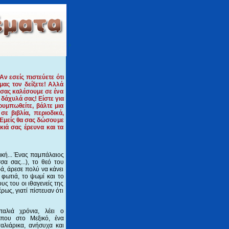
Αν εσείς πιστεύετε ότι
μας τον δείξετε! Αλλά
 σας καλέσουμε σε ένα
 δάχυλά σας! Είστε για
υμπωθείτε, βάλτε μια
σε βιβλία, περιοδικά,
. Εμείς θα σας δώσουμε
κιά σας έρευνα και τα
ική... Ένας παμπάλαιος
α σας...), το θεό του
ά, άρεσε πολύ να κάνει
φωτιά, το ψωμί και το
ς του οι ιθαγενείς της
ως, γιατί πίστευαν ότι
αλιά χρόνια, λέει ο
άπου στο Μεξικό, ένα
αλιάρικα, ανήσυχα και