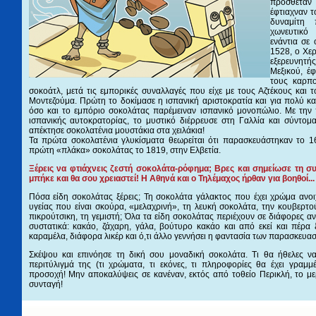
πρόσθετα
έφτιαχναν τ
δυναμίτη
χωνευτικ
ενάντια σε 
1528, ο Χερ
εξερευνητή
Μεξικού, έ
τους καρπ
σοκοάτλ, μετά τις εμπορικές συναλλαγές που είχε με τους Αζτέκους και
Μοντεζούμα. Πρώτη το δοκίμασε η ισπανική αριστοκρατία και για πολύ κ
όσο και το εμπόριο σοκολάτας παρέμειναν ισπανικό μονοπώλιο. Με την
ισπανικής αυτοκρατορίας, το μυστικό διέρρευσε στη Γαλλία και σύντ
απέκτησε σοκολατένια μουστάκια στα χειλάκια!
Τα πρώτα σοκολατένια γλυκίσματα θεωρείται ότι παρασκευάστηκαν το 1
πρώτη «πλάκα» σοκολάτας το 1819, στην Ελβετία.
Ξέρεις να φτιάχνεις ζεστή σοκολάτα-ρόφημα; Βρες και σημείωσε τη συ
μπήκε και θα σου χρειαστεί! Η Αθηνά και ο Τηλέμαχος ήρθαν για βοηθοί...
Πόσα είδη σοκολάτας ξέρεις; Τη σοκολάτα γάλακτος που έχει χρώμα ανοι
υγείας που είναι σκούρα, «μελαχρινή», τη λευκή σοκολάτα, την κουβερτο
πικρούτσικη, τη γεμιστή; Όλα τα είδη σοκολάτας περιέχουν σε διάφορες αν
συστατικά: κακάο, ζάχαρη, γάλα, βούτυρο κακάο και από εκεί και πέρα 
καραμέλα, διάφορα λικέρ και ό,τι άλλο γεννήσει η φαντασία των παρασκευα
Σκέψου και επινόησε τη δική σου μοναδική σοκολάτα. Τι θα ήθελες να 
περιτύλιγμά της (τι χρώματα, τι εκόνες, τι πληροφορίες θα έχει γραμμ
προσοχή! Μην αποκαλύψεις σε κανέναν, εκτός από τοθείο Περικλή, το με
συνταγή!