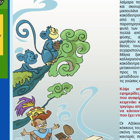
λαίμαρα πα
και σκιου
μασουλάν
κακόδεντρ
από τη χ
παρατηρητ
φυλή των 
πολλά απ
φύσης, 
μιμηθούν κ
θεούς του
ευχαριστούν
Μάγια ξε
καλλιεργ
κακόδεν
μετακινούν
προς τη 
μεταδίδουν 
τις γνώσεις 
Κόψε απ
εφημερίδε
που αναφέ
κειμενάκι
τριγύρω απ
να κάνουν
που έχει ντυ
Οι Αζτέκο
κόκκους του
σκόνη τους
καυτερές πι