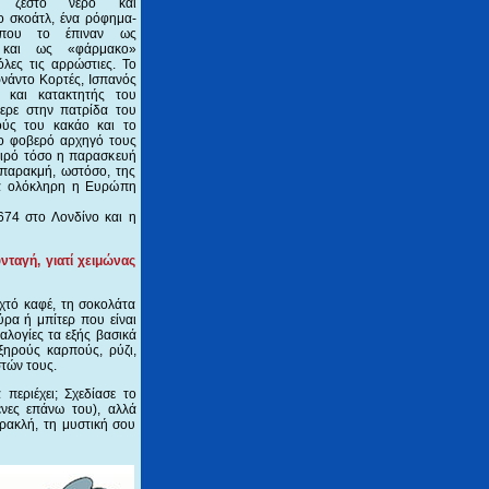
ν ζεστό νερό και
ο σκοάτλ, ένα ρόφημα-
 που το έπιναν ως
ό και ως «φάρμακο»
όλες τις αρρώστιες. Το
νάντο Κορτές, Ισπανός
ς και κατακτητής του
φερε στην πατρίδα του
ούς του κακάο και το
 το φοβερό αρχηγό τους
αιρό τόσο η παρασκευή
 παρακμή, ωστόσο, της
ομα ολόκληρη η Ευρώπη
674 στο Λονδίνο και η
νταγή, γιατί χειμώνας
χτό καφέ, τη σοκολάτα
ύρα ή μπίτερ που είναι
αλογίες τα εξής βασικά
ξηρούς καρπούς, ρύζι,
στών τους.
περιέχει; Σχεδίασε το
ένες επάνω του), αλλά
ρακλή, τη μυστική σου