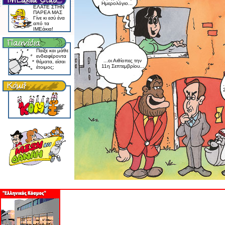
Ημερολόγιο...
EΛATE ΣTHN
ΠAPEA MAΣ
Γίνε κι εσύ ένα
από τα
IMEάκια!
Παίξε και μάθε
ενδιαφέροντα
...οι Αιθίοπες την
θέματα, είσαι
11η Σεπτεμβρίου...
έτοιμος;