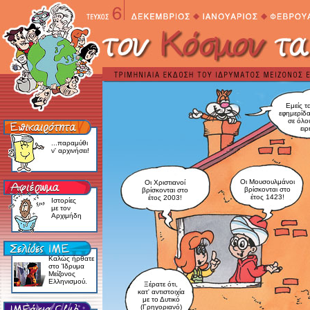
Εμείς τ
εφημερίδα
σε όλο
ειρ
...παραμύθι
ν' αρχινήσει!
Οι Μουσουλμάνοι
Οι Χριστιανοί
βρίσκονται στο
βρίσκονται στο
έτος 1423!
έτος 2003!
Ιστορίες
με τον
Αρχιμήδη
Kαλώς ήρθατε
στο Ίδρυμα
Mείζονος
Eλληνισμού.
Ξέρατε ότι,
κατ' αντιστοιχία
με το Δυτικό
(Γρηγοριανό)