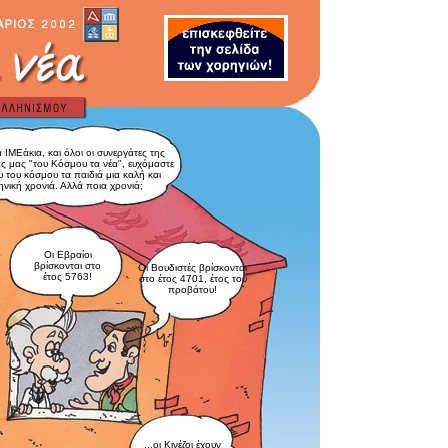
α ΙΜΕάκια, και όλοι οι συνεργάτες της
ς μας "του Κόσμου τα νέα", ευχόμαστε
υ του κόσμου τα παιδιά μια καλή και
ηνική χρονιά. Αλλά ποια χρονιά;
Οι Εβραίοι
βρίσκονται στο
Οι Βουδιστές βρίσκονται
έτος 5763!
στο έτος 4701, έτος του
προβάτου!
...οι Κινέζοι έχουν