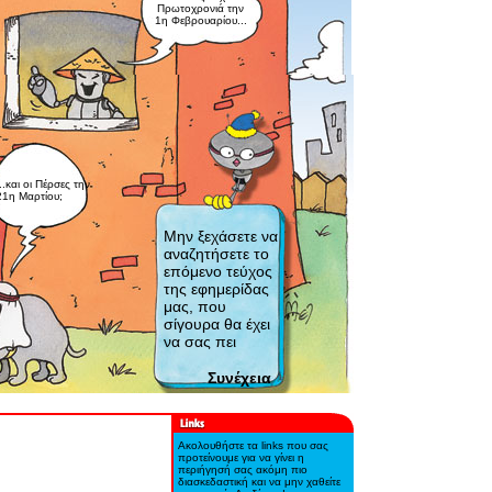
Πρωτοχρονιά την
1η Φεβρουαρίου...
...και οι Πέρσες την
21η Μαρτίου;
Μην ξεχάσετε να
αναζητήσετε το
επόμενο τεύχος
της εφημερίδας
μας, που
σίγουρα θα έχει
να σας πει
Συνέχεια
Ακολουθήστε τα links που σας
προτείνουμε για να γίνει η
περιήγησή σας ακόμη πιο
διασκεδαστική και να μην χαθείτε