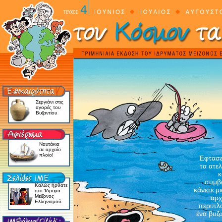
Σεργιάνι στις
αγορές του
Βυζαντίου
Ναυτάκια
σε αρχαίο
πλοίο!
Έφτασε 
τα ατελ
κ
συμβα
Kαλώς ήρθατε
κάνετε μ
στο Ίδρυμα
Mείζονος
αρχ
Eλληνισμού.
περιπλα
ένα βυζ