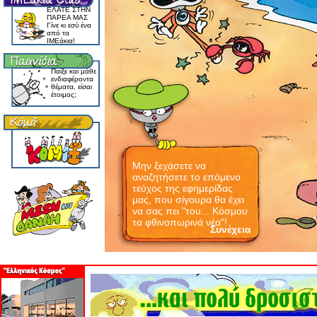
EΛATE ΣTHN
ΠAPEA MAΣ
Γίνε κι εσύ ένα
από τα
IMEάκια!
Παίξε και μάθε
ενδιαφέροντα
θέματα, είσαι
έτοιμος;
Μην ξεχάσετε να
αναζητήσετε το επόμενο
τεύχος της εφημερίδας
μας, που σίγουρα θα έχει
να σας πει "του... Κόσμου
τα φθινοπωρινά νέα"!
Συνέχεια