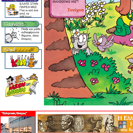
ανοιξιάτικα νέα"!
EΛATE ΣTHN
ΠAPEA MAΣ
Συνέχεια
Γίνε κι εσύ ένα
από τα
IMEάκια!
Παίξε και μάθε
ενδιαφέροντα
θέματα, είσαι
έτοιμος;