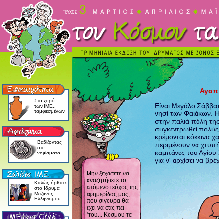
Αγαπη
Στο χορό
Είναι Μεγάλο Σάββα
των ΙΜΕ..
ταμφιεσμένων
νησί των Φαιάκων. Η
στην παλιά πόλη της
συγκεντρωθεί πολύς
κρέμονται κόκκινα χα
Βαδίζοντας
περιμένουν να χτυπή
στα ...
καμπάνες του Αγίου 
νομίσματα
για ν' αρχίσει να βρέχ
Μην ξεχάσετε να
αναζητήσετε το
Kαλώς ήρθατε
επόμενο τεύχος της
στο Ίδρυμα
Mείζονος
εφημερίδας μας,
Eλληνισμού.
που σίγουρα θα
έχει να σας πει
"του... Κόσμου τα