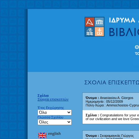
Σχόλια
Όνομα :
Anastasiou A. Giorgos
Στοιχεία επισκεπτών
Ημερομηνία : 05/12/2009
Πόλη-Χώρα : Ammochostos-Cypru
Έτος Εκχώρησης
Σχόλια :
Congratulations for your
Γλώσσα Σχολίου
of our civilization and we love Gre
Όνομα :
Σκαραμαγκάς Γιώργος