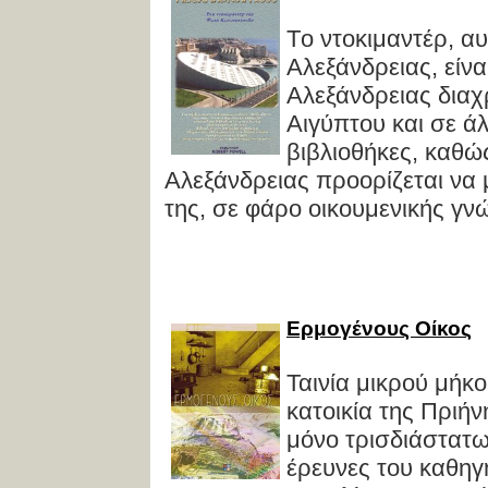
Tο ντοκιμαντέρ, α
Aλεξάνδρειας, είνα
Aλεξάνδρειας διαχ
Aιγύπτου και σε ά
βιβλιοθήκες, καθώ
Aλεξάνδρειας προορίζεται να
της, σε φάρο οικουμενικής γν
Ερμογένους Οίκος
Ταινία μικρού μήκ
κατοικία της Πριήν
μόνο τρισδιάστατω
έρευνες του καθηγ