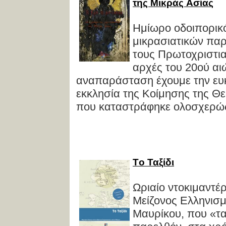
της Mικράς Aσίας
Ημίωρο οδοιπορικό
μικρασιατικών παρ
τους Πρωτοχριστια
αρχές του 20ού αι
αναπαράσταση έχουμε την ευ
εκκλησία της Kοίμησης της Θε
που καταστράφηκε ολοσχερώς 
Tο Ταξίδι
Ωριαίο ντοκιμαντέ
Μείζονος Ελληνισμ
Μαυρίκου, που «τα