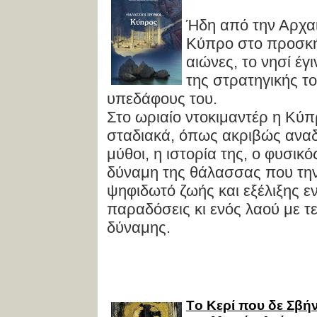
Ήδη από την Αρχα
Κύπρο στο προσκήν
αιώνες, το νησί έγ
της στρατηγικής τ
υπεδάφους του.
Στο ωριαίο ντοκιμαντέρ η Κύ
σταδιακά, όπως ακριβώς αναδ
μύθοι, η ιστορία της, ο φυσικ
δύναμη της θάλασσας που την
ψηφιδωτό ζωής και εξέλιξης ε
παραδόσεις κι ενός λαού με 
δύναμης.
Tο Κερί που δε Σβήν