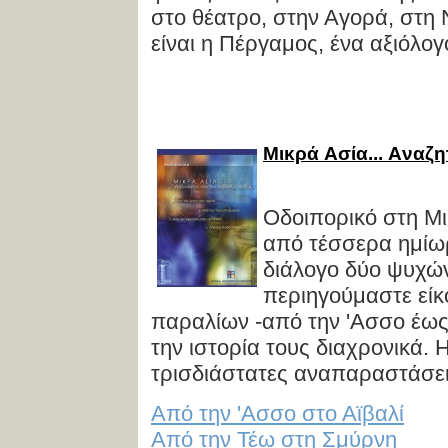
στο θέατρο, στην Αγορά, στη
είναι η Πέργαμος, ένα αξιόλογο
Mικρά Aσία... Aναζ
Οδοιπορικό στη Μι
από τέσσερα ημίω
διάλογο δύο ψυχών
περιηγούμαστε είκ
παραλίων -από την 'Ασσο έως
την ιστορία τους διαχρονικά. 
τρισδιάστατες αναπαραστάσει
Από την 'Ασσο στο Αϊβαλί
Από την Τέω στη Σμύρνη