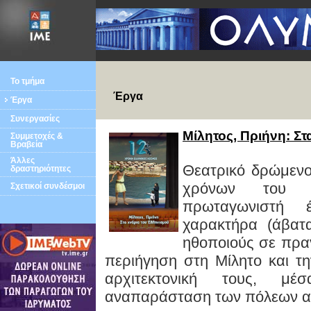
Το τμήμα
Έργα
Έργα
Συνεργασίες
Μίλητος, Πριήνη: Σ
Συμμετοχές &
Βραβεία
Άλλες
Θεατρικό δρώμενο
δραστηριότητες
χρόνων του «
Σχετικοί συνδέσμοι
πρωταγωνιστή έ
χαρακτήρα (άβατ
ηθοποιούς σε πραγ
περιήγηση στη Μίλητο και τη
αρχιτεκτονική τους, μ
αναπαράσταση των πόλεων α