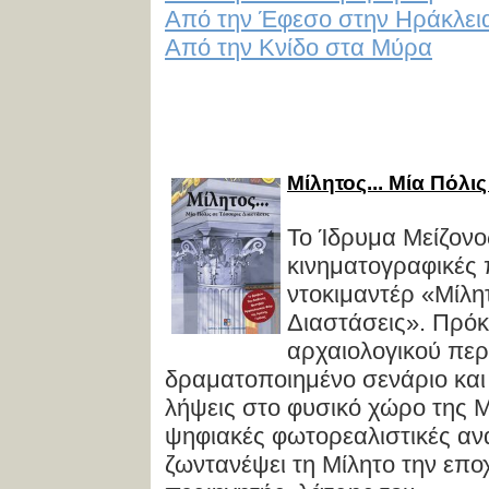
Από την Έφεσο στην Ηράκλει
Από την Κνίδο στα Μύρα
Mίλητος... Mία Πόλι
Το Ίδρυμα Μείζονο
κινηματογραφικές 
ντοκιμαντέρ «Μίλητ
Διαστάσεις». Πρόκε
αρχαιολογικού περ
δραματοποιημένο σενάριο και
λήψεις στο φυσικό χώρο της Μ
ψηφιακές φωτορεαλιστικές αν
ζωντανέψει τη Μίλητο την επο