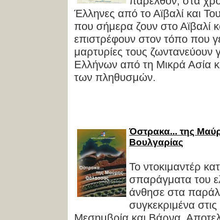
παρελθόν, στα χρό
Έλληνες από το Αϊβαλί και Το
που σήμερα ζουν στο Αϊβαλί 
επιστρέφουν στον τόπο που γ
μαρτυρίες τους ζωντανεύουν 
Ελλήνων από τη Μικρά Ασία κ
των πληθυσμών.
Όστρακα... της Μαύ
Βουλγαρίας
Το ντοκιμαντέρ κα
σπαράγματα του ε
άνθησε στα παράλ
συγκεκριμένα στις
Μεσημβρία και Βάρνα. Αποτελε