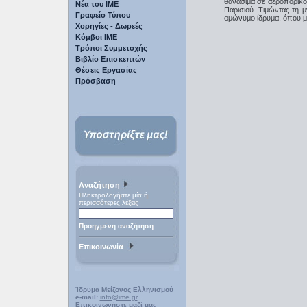
θανάσιμα σε αεροπορικό
Νέα του ΙΜΕ
Παρισιού. Τιμώντας τη 
Γραφείο Τύπου
ομώνυμο ίδρυμα, όπου με
Χορηγίες - Δωρεές
Κόμβοι ΙΜΕ
Τρόποι Συμμετοχής
Βιβλίο Επισκεπτών
Θέσεις Εργασίας
Πρόσβαση
Αναζήτηση
Πληκτρολογήστε μία ή
περισσότερες λέξεις
Προηγμένη αναζήτηση
Επικοινωνία
Ίδρυμα Μείζονος Ελληνισμού
e-mail:
info@ime.gr
Επικοινωνήστε μαζί μας