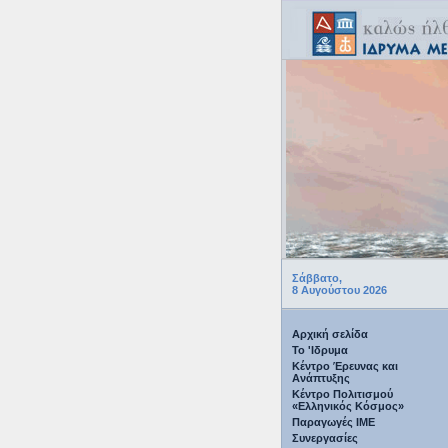
Σάββατο,
8 Αυγούστου 2026
Αρχική σελίδα
Το 'Ιδρυμα
Κέντρο Έρευνας και
Ανάπτυξης
Κέντρο Πολιτισμού
«Ελληνικός Κόσμος»
Παραγωγές IME
Συνεργασίες