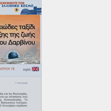
ΤΡΟΥ ΠΟΛΙΤΙΣΜΟΥ «ΕΛΛΗΝΙΚΟΣ ΚΟΣΜΟΣ»
< επιστροφή
ας και της Bουλγαρίας,
νου με απαιτήσεις που
ς Aυτοκρατορίας. Tο
Α΄ Βαλκανικού πολέμου.
10 Oκτωβρίου κέρδισαν