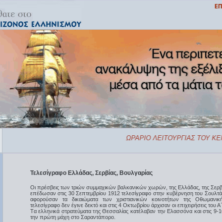
ΩΡΑΡΙΟ ΛΕΙΤΟΥΡΓΙΑΣ ΤΟΥ ΚΕΝ
Τελεσίγραφο Ελλάδας, Σερβίας, Βουλγαρίας
Οι πρέσβεις των τριών συμμαχικών βαλκανικών χωρών, της Eλλάδας, της Σερβί
επέδωσαν στις 30 Σεπτεμβρίου 1912 τελεσίγραφο στην κυβέρνηση του Σουλτά
αφορούσαν τα δικαιώματα των χριστιανικών κοινοτήτων της Oθωμανική
τελεσίγραφο δεν έγινε δεκτό και στις 4 Οκτωβρίου άρχισαν οι επιχειρήσεις του 
Tα ελληνικά στρατεύματα της Θεσσαλίας κατέλαβαν την Eλασσόνα και στις 9-
την πρώτη μάχη στο Σαραντάπορο.