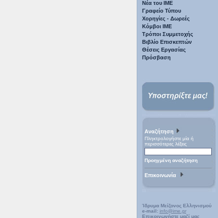
Νέα του ΙΜΕ
Γραφείο Τύπου
Χορηγίες - Δωρεές
Κόμβοι ΙΜΕ
Τρόποι Συμμετοχής
Βιβλίο Επισκεπτών
Θέσεις Εργασίας
Πρόσβαση
Αναζήτηση
Πληκτρολογήστε μία ή
περισσότερες λέξεις
Προηγμένη αναζήτηση
Επικοινωνία
Ίδρυμα Μείζονος Ελληνισμού
e-mail:
info@ime.gr
Επικοινωνήστε μαζί μας