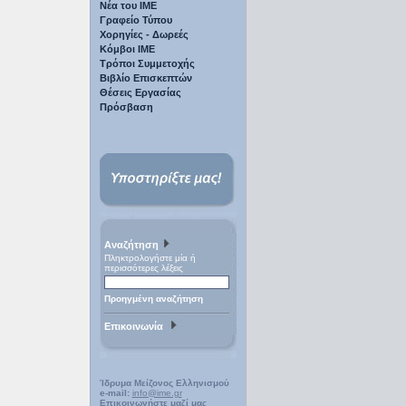
Νέα του ΙΜΕ
Γραφείο Τύπου
Χορηγίες - Δωρεές
Κόμβοι ΙΜΕ
Τρόποι Συμμετοχής
Βιβλίο Επισκεπτών
Θέσεις Εργασίας
Πρόσβαση
Αναζήτηση
Πληκτρολογήστε μία ή
περισσότερες λέξεις
Προηγμένη αναζήτηση
Επικοινωνία
Ίδρυμα Μείζονος Ελληνισμού
e-mail:
info@ime.gr
Επικοινωνήστε μαζί μας