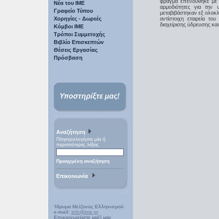
φράγμα επενδύθηκε με π
Νέα του ΙΜΕ
αρμοδιότητες για την
Γραφείο Τύπου
μεταβιβάστηκαν εξ ολοκ
Χορηγίες - Δωρεές
αντίστοιχη εταιρεία τ
διαχείρισης ύδρευσης κ
Κόμβοι ΙΜΕ
Τρόποι Συμμετοχής
Βιβλίο Επισκεπτών
Θέσεις Εργασίας
Πρόσβαση
Αναζήτηση
Πληκτρολογήστε μία ή
περισσότερες λέξεις
Προηγμένη αναζήτηση
Επικοινωνία
Ίδρυμα Μείζονος Ελληνισμού
e-mail:
info@ime.gr
Επικοινωνήστε μαζί μας