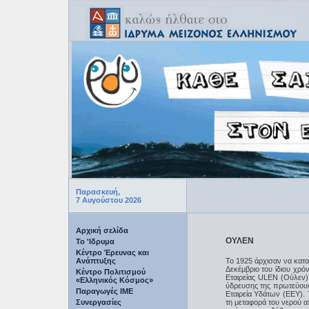
Παρασκευή,
7 Αυγούστου 2026
Αρχική σελίδα
ΟΥΛΕΝ
Το 'Ιδρυμα
Κέντρο Έρευνας και
Ανάπτυξης
Το 1925 άρχισαν να κατ
Δεκέμβριο του ίδιου χρ
Κέντρο Πολιτισμού
Εταιρείας ULEN (Ούλεν)
«Ελληνικός Κόσμος»
ύδρευσης της πρωτεύου
Παραγωγές IME
Εταιρεία Υδάτων (ΕΕΥ).
Συνεργασίες
τη μεταφορά του νερού 