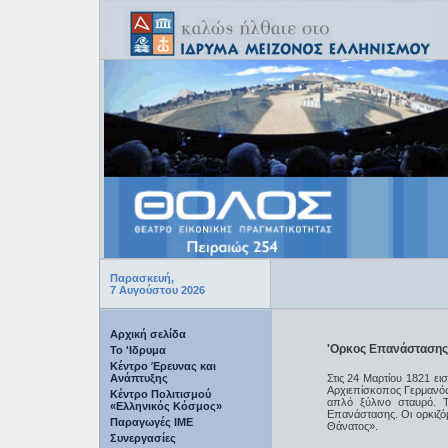
Παρασκευή,
7 Αυγούστου 2026
Αρχική σελίδα
'Ορκος Επανάστασης,
Το 'Ιδρυμα
Κέντρο Έρευνας και
Ανάπτυξης
Στις 24 Μαρτίου 1821 ει
Αρχιεπίσκοπος Γερμανός
Κέντρο Πολιτισμού
απλό ξύλινο σταυρό. Τ
«Ελληνικός Κόσμος»
Επανάστασης. Οι ορκιζόμ
Παραγωγές IME
Θάνατος».
Συνεργασίες