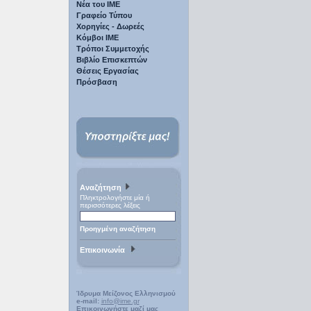
Νέα του ΙΜΕ
Γραφείο Τύπου
Χορηγίες - Δωρεές
Κόμβοι ΙΜΕ
Τρόποι Συμμετοχής
Βιβλίο Επισκεπτών
Θέσεις Εργασίας
Πρόσβαση
Αναζήτηση
Πληκτρολογήστε μία ή
περισσότερες λέξεις
Προηγμένη αναζήτηση
Επικοινωνία
Ίδρυμα Μείζονος Ελληνισμού
e-mail:
info@ime.gr
Επικοινωνήστε μαζί μας