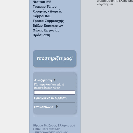
παραδοσιακής ελληνική
Νέα του ΙΜΕ
λογοτεχνία.
Γραφείο Τύπου
Χορηγίες - Δωρεές
Κόμβοι ΙΜΕ
Τρόποι Συμμετοχής
Βιβλίο Επισκεπτών
Θέσεις Εργασίας
Πρόσβαση
Αναζήτηση
Πληκτρολογήστε μία ή
περισσότερες λέξεις
Προηγμένη αναζήτηση
Επικοινωνία
Ίδρυμα Μείζονος Ελληνισμού
e-mail:
info@ime.gr
Επικοινωνήστε μαζί μας