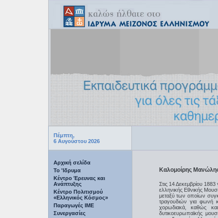
Πέμπτη,
6 Αυγούστου 2026
Αρχική σελίδα
Καλομοίρης Μανώλη
Το 'Ιδρυμα
Κέντρο Έρευνας και
Ανάπτυξης
Στις 14 Δεκεμβρίου 188
ελληνικής Εθνικής Μουσ
Κέντρο Πολιτισμού
μεταξύ των οποίων συγκα
«Ελληνικός Κόσμος»
τραγουδιών για φωνή κ
Παραγωγές IME
χορωδιακά, καθώς κα
Συνεργασίες
δυτικοευρωπαϊκής μουσ