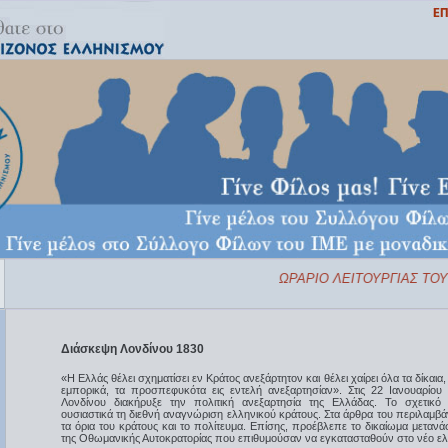
ΩΡΑΡΙΟ ΛΕΙΤΟΥΡΓΙΑΣ ΤΟΥ 
Διάσκεψη Λονδίνου 1830
«Η Ελλάς θέλει σχηματίσει εν Κράτος ανεξάρτητον και θέλει χαίρει όλα τα δίκαια, 
εμπορικά, τα προσπεφυκότα εις εντελή ανεξαρτησίαν». Στις 22 Ιανουαρίου
Λονδίνου διακήρυξε την πολιτική ανεξαρτησία της Ελλάδας. Το σχετικ
ουσιαστικά τη διεθνή αναγνώριση ελληνικού κράτους. Στα άρθρα του περιλαμβ
τα όρια του κράτους και το πολίτευμα. Επίσης, προέβλεπε το δικαίωμα μετα
της Οθωμανικής Αυτοκρατορίας που επιθυμούσαν να εγκατασταθούν στο νέο ελ