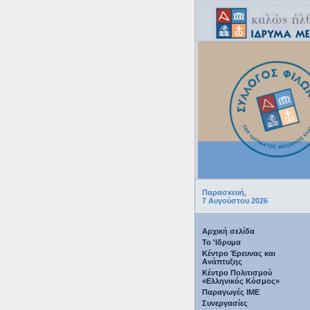
Παρασκευή,
7 Αυγούστου 2026
Αρχική σελίδα
Το 'Ιδρυμα
Κέντρο Έρευνας και
Ανάπτυξης
Κέντρο Πολιτισμού
«Ελληνικός Κόσμος»
Παραγωγές IME
Συνεργασίες