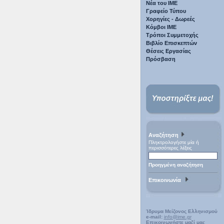
Νέα του ΙΜΕ
Γραφείο Τύπου
Χορηγίες - Δωρεές
Κόμβοι ΙΜΕ
Τρόποι Συμμετοχής
Βιβλίο Επισκεπτών
Θέσεις Εργασίας
Πρόσβαση
Αναζήτηση
Πληκτρολογήστε μία ή
περισσότερες λέξεις
Προηγμένη αναζήτηση
Επικοινωνία
Ίδρυμα Μείζονος Ελληνισμού
e-mail:
info@ime.gr
Επικοινωνήστε μαζί μας