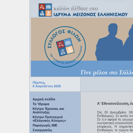
Πέμπτη,
6 Αυγούστου 2026
Αρχική σελίδα
Α' Εθνοσυνέλευση, έ
Το 'Ιδρυμα
Κέντρο Έρευνας και
Ανάπτυξης
Στις 20 Δεκεμβρίου 18
Eπίδαυρος). Σε αυτήν π
Κέντρο Πολιτισμού
Σε ό,τι αφορά τη γεωγ
«Ελληνικός Κόσμος»
συντριπτική πλειονότητά
Παραγωγές IME
κληρικούς. H σημαντι
Συνεργασίες
Eπιδαύρου, το πρώτο δ