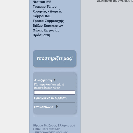
Διακήρυξη της Aνεξαρτησ
Νέα του ΙΜΕ
Γραφείο Τύπου
Χορηγίες - Δωρεές
Κόμβοι ΙΜΕ
Τρόποι Συμμετοχής
Βιβλίο Επισκεπτών
Θέσεις Εργασίας
Πρόσβαση
Αναζήτηση
Πληκτρολογήστε μία ή
περισσότερες λέξεις
Προηγμένη αναζήτηση
Επικοινωνία
Ίδρυμα Μείζονος Ελληνισμού
e-mail:
info@ime.gr
Επικοινωνήστε μαζί μας