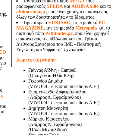
Τον τηλεοπτικό σταθμό
MEGA
τους
ραδιοφωνικούς
SFERA
και
ΑΘΗΝΑ 9,84
και το
athinorama.gr
, που είναι χορηγοί επικοινωνίας
σης,
όλων των δραστηριοτήτων το Ιδρύματος.
Την εταιρεία
EURISKO
, το περιοδικό
PC
MAGAZINE
, την εφημερίδα
Metropolis
και το
δικτυακό τόπο
Pathfinder.gr
, που είναι χορηγοί
επικοινωνίας της «Θόλου» και του Τρίτου
Διεθνούς Συνεδρίου του ΙΜΕ «Πολιτισμική
ών
Σύγκλιση και Ψηφιακή Τεχνολογία».
CO
 με
Δωρεές εις μνήμην:
γία
α
Γιάννας Αϊδίνη - Cambell
(Οικογένεια Ηλία Κλη)
Γεωργίου Δημάκη
(VIVODI Telecommunications A.E.)
ς
Επαμεινώνδα Ζαφειρόπουλου
ες
(Λάζαρος Δ. Εφραίμογλου)
(VIVODI Telecommunications Α.Ε.)
ίτου
Δημήτρη Μαργαρίτη
ου
(VIVODI Telecommunications Α.Ε.)
Μάρκου Κιοσέογλου
(Λάζαρος Ν. Εφραίμογλου)
(Πόλυ Μιχαηλίδου)