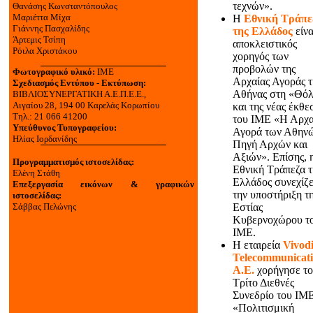
τεχνών».
Θανάσης Kωνσταντόπουλος
Μαριέττα Μίχα
Η
Εθνική Τράπε
Γιάννης Πασχαλίδης
της Ελλάδος
είνα
Άρτεμις Τσίπη
αποκλειστικός
Ρόιλα Χριστάκου
χορηγός των
προβολών της
Φωτογραφικό υλικό:
ΙΜΕ
Αρχαίας Αγοράς τ
Σχεδιασμός Εντύπου - Εκτύπωση:
Αθήνας στη «Θό
ΒΙΒΛΙΟΣΥΝΕΡΓΑΤΙΚΗ Α.Ε.Π.Ε.Ε.,
Αιγαίου 28, 194 00 Καρελάς Κορωπίου
και της νέας έκθε
Τηλ.: 21 066 41200
του ΙΜΕ «Η Αρχα
Υπεύθυνος Τυπογραφείου:
Αγορά των Αθηνώ
Ηλίας Ιορδανίδης
Πηγή Αρχών και
Αξιών». Επίσης, 
Προγραμματισμός ιστοσελίδας:
Εθνική Τράπεζα τ
Ελένη Στάθη
Ελλάδος συνεχίζε
Επεξεργασία εικόνων & γραφικών
την υποστήριξη τ
ιστοσελίδας:
Σάββας Πελώνης
Εστίας
Κυβερνοχώρου τ
ΙΜΕ.
Η εταιρεία
Vivod
Telecommunicati
A.E.
χορήγησε το
Τρίτο Διεθνές
Συνεδρίο του ΙΜ
«Πολιτισμική