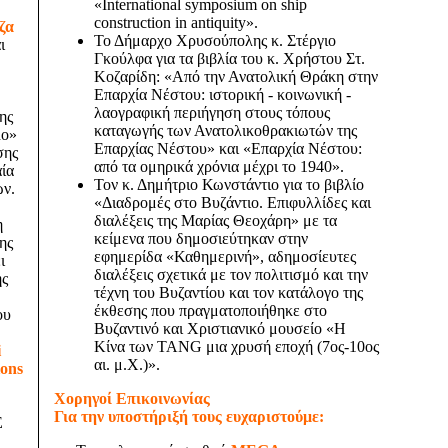
«International symposium on ship
construction in antiquity».
ζα
Το Δήμαρχο Χρυσούπολης κ. Στέργιο
ι
Γκούλφα για τα βιβλία του κ. Χρήστου Στ.
Κοζαρίδη: «Από την Ανατολική Θράκη στην
Επαρχία Νέστου: ιστορική - κοινωνική -
λαογραφική περιήγηση στους τόπους
ης
καταγωγής των Ανατολικοθρακιωτών της
λο»
Επαρχίας Νέστου» και «Επαρχία Νέστου:
σης
από τα ομηρικά χρόνια μέχρι το 1940».
ία
Τον κ. Δημήτριο Κωνστάντιο για το βιβλίο
ν.
«Διαδρομές στο Βυζάντιο. Επιφυλλίδες και
διαλέξεις της Μαρίας Θεοχάρη» με τα
η
κείμενα που δημοσιεύτηκαν στην
ης
εφημερίδα «Καθημερινή», αδημοσίευτες
ι
διαλέξεις σχετικά με τον πολιτισμό και την
ης
τέχνη του Βυζαντίου και τον κατάλογο της
έκθεσης που πραγματοποιήθηκε στο
ου
Βυζαντινό και Χριστιανικό μουσείο «Η
Κίνα των TANG μια χρυσή εποχή (7ος-10ος
i
αι. μ.Χ.)».
ons
Χορηγοί Επικοινωνίας
Για την υποστήριξή τους ευχαριστούμε:
Ε