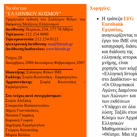
Τα νέα του
Χορηγίες:
"ΕΛΛΗΝΙΚΟΥ ΚΟΣΜΟΥ"
Η τράπεζα
EFG
Τριμηνιαία έκδοση του Συλλόγου Φίλων του
Eurobank
Ιδρύματος Μείζονος Ελληνισμού
Διεύθυνση:
Πειραιώς 254, 177 78 Αθήνα
Eργασίας
,
Τηλέφωνο:
212 254 0000
αναγνωρίζοντας τ
Τηλεομοιοτυπία:
212 254 0123
έργο του ΙΜΕ στ
ηλεκτρονική διεύθυνση:
nea@friends.gr
καταγραφή, διάσ
Διεύθυνση Διαδικτύου:
www.friends.gr
και διάδοση της
ελληνικής ιστορι
Tεύχος 28
μνήμης, είναι
Δεκέμβριος 2006-Ιανουάριος-Φεβρουάριος 2007
χορηγός των κόμ
Ιδιοκτήτης:
Σύλλογος Φίλων ΙΜΕ
«Ελληνική Ιστορί
Εκδότης:
Σοφία Κουνενάκη - Εφραίμογλου
στο Διαδίκτυο» κ
Αρχισυντάκτης:
Σοφία Κουνενάκη -
«Οι Ολυμπιακοί
Εφραίμογλου
Αγώνες Διαμέσου
των Αιώνων» και
Στο τεύχος αυτό συνεργάστηκαν:
Σοφία Aλεξάκη
των εκθέσεων
Σταυρούλα Bαλασοπούλου
«Υπάρχει σε όλα
Δήμος Γιαννακάκος
λύση; Ταξίδι στον
Νατάσα Γλαράκη
Κόσμο των Αρχα
Κυριακή Γουρνά
Ελληνικών
Δημήτρης Eφραίμογλου
Μαθηματικών» κ
Γιώργος Kατσούλης
«Θέατρο. Μια τέ
Μυρτώ Κόλλια