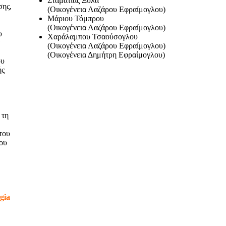
Σταματίας Ξυλά
σης,
(Οικογένεια Λαζάρου Εφραίμογλου)
Μάριου Τόμπρου
(Οικογένεια Λαζάρου Eφραίμογλου)
υ
Χαράλαμπου Τσαούσογλου
(Οικογένεια Λαζάρου Εφραίμογλου)
(Οικογένεια Δημήτρη Εφραίμογλου)
ου
ής
.
 τη
του
ου
gia