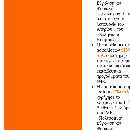
Σύγκλιση και
Ψηφιακή
Τεχνολογία». Eπί
υποστηρίζει τη
λειτουργία του
Κτηρίου 7 του
«Ελληνικού
Κόσμου».
Η εταιρεία μεσιτ
ασφαλίσεων
SIN
S.A.
υποστηρίζει
την ευγενική χορη
της τα κυριακάτικ
εκπαιδευτικά
προγράμματα του
ΙΜΕ.
Η εταιρεία μαζική
εστίασης
Πλειάδ
χορήγησε το
κέτερινγκ του Τρ
Διεθνούς Συνεδρί
του ΙΜΕ
«Πολιτισμική
Σύγκλιση και
Ψηφιακή