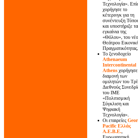
Τεχνολογία». Επί
χορήγησε το
κέτερινγκ για τη
συνέντευξη Τύπο
και υποστήριξε τα
εγκαίνια της
«Θόλου», του νέ
Θεάτρου Εικονικ
Πραγματικότητας
Το ξενοδοχείο
Athenaeum
Intercontinental
Athens
χορήγησε
διαμονή των
ομιλητών του Τρί
Διεθνούς Συνεδρί
του ΙΜΕ
«Πολιτισμική
Σύγκλιση και
Ψηφιακή
Τεχνολογία».
Οι εταιρείες
Geor
Pacific Ελλάς
Α.Ε.Β.Ε.
,
Ευρωχαρτική