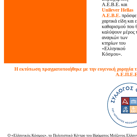
Α.Ε.Β.Ε. και
Unilever Hellas
Α.Ε.Β.Ε.
πρόσφε
χαρτικά είδη και 
καθαρισμού που 
καλύψουν μέρος 
αναγκών των
κτηρίων του
«Ελληνικού
Κόσμου».
Η εκτύπωση πραγματοποιήθηκε με την ευγενική χορηγία τ
Α.Ε.Π.Ε.Ε
O «Ελληνικός Κόσμος», το Πολιτιστικό Κέντρο του Ιδρύματος Μείζονος Ελληνι