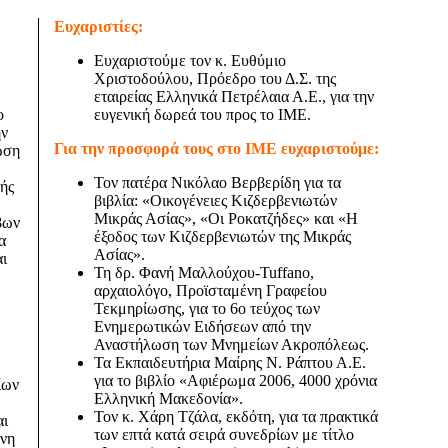
Ευχαριστίες:
Ευχαριστούμε τον κ. Ευθύμιο
Χριστοδούλου, Πρόεδρο του Δ.Σ. της
εταιρείας Ελληνικά Πετρέλαια Α.Ε., για την
ο
ευγενική δωρεά του προς το ΙΜΕ.
ην
Για την προσφορά τους στο ΙΜΕ ευχαριστούμε:
ωση
Τον πατέρα Νικόλαο Βερβερίδη για τα
κής
βιβλία: «Οικογένειες Κιζδερβενιωτών
Μικράς Ασίας», «Οι Ροκατζήδες» και «Η
βων
έξοδος των Κιζδερβενιωτών της Μικράς
α
Ασίας».
αι
Τη δρ. Φανή Μαλλούχου-Tuffano,
αρχαιολόγο, Προϊσταμένη Γραφείου
Τεκμηρίωσης, για το 6ο τεύχος των
Ενημερωτικών Ειδήσεων από την
Αναστήλωση των Μνημείων Ακροπόλεως.
Τα Εκπαιδευτήρια Μαίρης Ν. Ράπτου Α.Ε.
για το βιβλίο «Αφιέρωμα 2006, 4000 χρόνια
ίων
Ελληνική Μακεδονία».
Τον κ. Χάρη Τζάλα, εκδότη, για τα πρακτικά
αι
των επτά κατά σειρά συνεδρίων με τίτλο
χνη