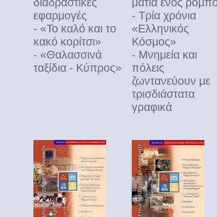
διαδραστικές
μάτια ενός ρομπ
εφαρμογές
- Tρία χρόνια
- «Το καλό και το
«Eλληνικός
κακό κορίτσι»
Kόσμος»
- «Θαλασσινά
- Mνημεία και
ταξίδια - Κύπρος»
πόλεις
ζωντανεύουν με
τρισδιάστατα
γραφικά