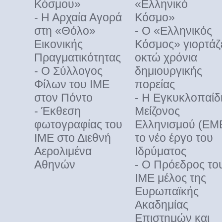
Κόσμου»
«Ελληνικό
- Η Αρχαία Αγορά
Κόσμο»
στη «Θόλο»
- Ο «Ελληνικός
Εικονικής
Κόσμος» γιορτάζ
Πραγματικότητας
οκτώ χρόνια
- Ο Σύλλογος
δημιουργικής
Φίλων του ΙΜΕ
πορείας
στον Πόντο
- Η Εγκυκλοπαίδ
- Έκθεση
Μείζονος
φωτογραφίας του
Ελληνισμού (ΕΜ
ΙΜΕ στο Διεθνή
το νέο έργο του
Αερολιμένα
Ιδρύματος
Αθηνών
- Ο Πρόεδρος το
ΙΜΕ μέλος της
Ευρωπαϊκής
Ακαδημίας
Επιστημών και