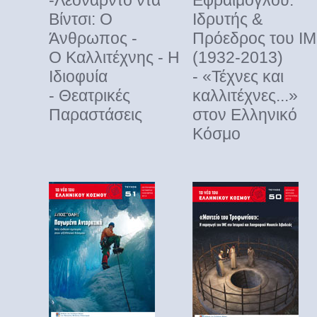
-Λεονάρντο ντα
Εφραίμογλου:
Βίντσι: Ο
Ιδρυτής &
Άνθρωπος -
Πρόεδρος του Ι
Ο Καλλιτέχνης
- Η
(1932-2013)
Ιδιοφυία
- «Τέχνες και
- Θεατρικές
καλλιτέχνες...»
Παραστάσεις
στον Ελληνικό
Κόσμο