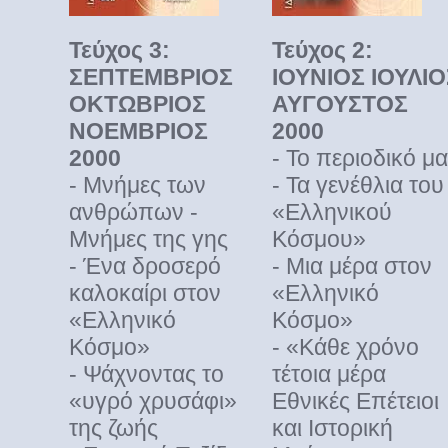
Τεύχος 3:
Τεύχος 2:
ΣΕΠΤΕΜΒΡΙΟΣ
ΙΟΥΝΙΟΣ ΙΟΥΛΙΟ
ΟΚΤΩΒΡΙΟΣ
ΑΥΓΟΥΣΤΟΣ
ΝΟΕΜΒΡΙΟΣ
2000
2000
- Το περιοδικό μ
- Μνήμες των
- Τα γενέθλια του
ανθρώπων -
«Eλληνικού
Μνήμες της γης
Kόσμου»
- Ένα δροσερό
- Μια μέρα στον
καλοκαίρι στον
«Eλληνικό
«Eλληνικό
Kόσμο»
Kόσμο»
- «Kάθε χρόνο
- Ψάχνοντας το
τέτοια μέρα
«υγρό χρυσάφι»
Eθνικές Eπέτειοι
της ζωής
και Iστορική