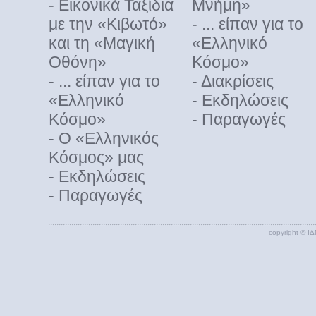
- Εικονικά Ταξίδια
Mνήμη»
με την «Κιβωτό»
- ... είπαν για το
και τη «Μαγική
«Eλληνικό
Οθόνη»
Kόσμο»
- ... είπαν για το
- Διακρίσεις
«Eλληνικό
- Εκδηλώσεις
Kόσμο»
- Παραγωγές
- Ο «Ελληνικός
Κόσμος» μας
- Εκδηλώσεις
- Παραγωγές
copyright ©