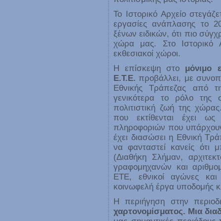
Το Ιστορικό Αρχείο στεγάζε
εργασίες ανάπλασης το 20
ξένων ειδικών, ότι πιο σύγχ
χώρα μας. Στο Ιστορικό 
εκθεσιακοί χώροι.
Η επίσκεψη στο
μόνιμο 
Ε.Τ.Ε.
προβάλλει, με συνοπτι
Εθνικής Τράπεζας από τ
γενικότερα το ρόλο της σ
πολιτιστική ζωή της χώρα
που εκτίθενται έχει ως
πληροφοριών που υπάρχουν 
έχει διασώσει η Εθνική Τρά
να φανταστεί κανείς ότι 
(Διαθήκη Σλήμαν, αρχιτεκ
γραφομηχανών και αριθμομ
ΕΤΕ, εθνικοί αγώνες κα
κοινωφελή έργα υποδομής κ
Η περιήγηση στην περιοδ
χαρτονομίσματος. Μια δια