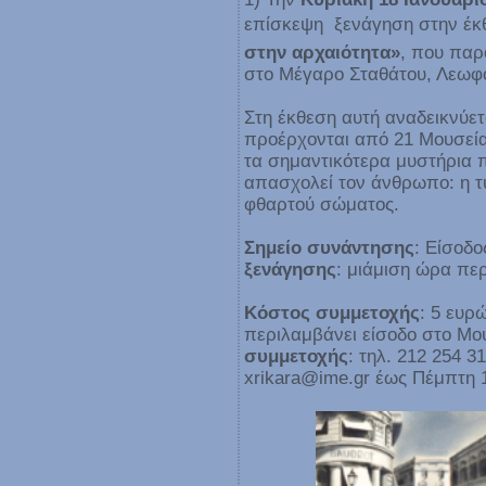
επίσκεψη  ξενάγηση στην έ
στην αρχαιότητα»
, που παρ
στο Μέγαρο Σταθάτου, Λεωφό
Στη έκθεση αυτή αναδεικνύετ
προέρχονται από 21 Μουσεία
τα σημαντικότερα μυστήρια 
απασχολεί τον άνθρωπο: η τ
φθαρτού σώματος.
Σημείο συνάντησης
: Είσοδο
ξενάγησης
: μιάμιση ώρα πε
Κόστος συμμετοχής
: 5 ευρ
περιλαμβάνει είσοδο στο Μο
συμμετοχής
: τηλ. 212 254 
xrikara@ime.gr έως Πέμπτη 1