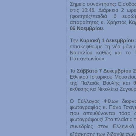
Σημείο συνάντησης: Είσοδο
στις 10:45. Διάρκεια 2 ώ
(φοιτητές/παιδιά 6 ευρ
απαραίτητες κ. Χρήστος Κα
06 Νοεμβρίου
.
Την
Κυριακή 1 Δεκεμβρίου 
επισκεφθούμε τη νέα μόνιμ
Ναυπλίου καθώς και το 
Παπαντωνίου».
Το
Σάββατο 7 Δεκεμβρίου 2
Εθνικού Ιστορικού Μουσείο
της Παλαιάς Βουλής και θ
έκθεσης κα Νικολέτα Ζυγούρ
Ο Σύλλογος Φίλων διοργ
φωτογραφίας κ. Πάνο Τσαγ
που απευθύνονται τόσο 
φωτογράφους! Στο πλαίσιο 
συνεδρίες στον Ελληνικ
εξάσκησης των διδαχθεισών