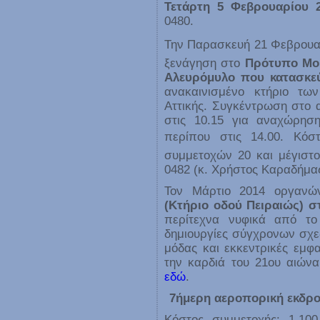
Τετάρτη 5 Φεβρουαρίου 
0480.
Την Παρασκευή 21 Φεβρουαρ
ξενάγηση στο
Πρότυπο Μου
Αλευρόμυλο που κατασκεύ
ανακαινισμένο κτήριο τω
Αττικής. Συγκέντρωση στο 
στις 10.15 για αναχώρησ
περίπου στις 14.00. Κόστ
συμμετοχών 20 και μέγιστο
0482 (κ. Χρήστος Καραδήμα
Τον Μάρτιο 2014 οργαν
(Κτήριο οδού Πειραιώς) σ
περίτεχνα νυφικά από το
δημιουργίες σύγχρονων σχεδ
μόδας και εκκεντρικές εμφ
την καρδιά του 21ου αιώνα
εδώ
.
7ήμερη αεροπορική εκδρομ
Κόστος συμμετοχής: 1.10