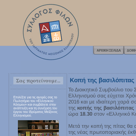
Κοπή της βασιλόπιτας
Το Διοικητικό Συμβούλιο του
Ελληνισμού σας εύχεται Χρόν
Επιλέξτε για τις αγορές σας το
Πωλητήριο του «Ελληνικού
2016 και με ιδιαίτερη χαρά
Κόσμου» και συμβάλετε στην
της
κοπής της βασιλόπιτας
ανάπτυξη και τη συνέχιση του
έργου του Ιδρύματος Μείζονος
ώρα
18.30
στον «Ελληνικό Κ
Ελληνισμού.
Μετά την κοπή της πίτας θα
της νέας πρωτοποριακής έκθ