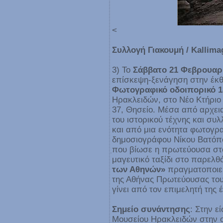
<
Συλλογή Γιακουμή / Kallima
3) Το
Σάββατο 21 Φεβρουαρί
επίσκεψη-ξενάγηση στην έκ
Φωτογραφικό οδοιπορικό 1
Ηρακλειδών, στο Νέο Κτήρι
37, Θησείο. Μέσα από αρχεια
του ιστορικού τέχνης και συ
και από μια ενότητα φωτογρ
δημοσιογράφου Νίκου Βατόπο
που βίωσε η πρωτεύουσα στο
μαγευτικό ταξίδι στο παρελθ
των Αθηνών»
πραγματοποιεί
της Αθήνας Πρωτεύουσας του
γίνει από τον επιμελητή της 
Σημείο συνάντησης
: Στην ε
Μουσείου Ηρακλειδών στην ο