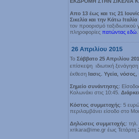
ΕΚΔΡΟΜΗ ΣΤΗΝ ΣΙΚΕΛΙΑ Κ
Απο 13 έως και τις 21 Ιουνί
Σικελία και την Κάτω Ιταλία
τον προορισμό ταξιδιωτικού
πληροφορίες
πατώντας εδώ
.
26 Απριλίου 2015
Το
Σάββατο 25 Απριλίου 20
επίσκεψη  ιδιωτική ξενάγησ
έκθεση
Ιασις. Υγεία, νόσος
Σημείο συνάντησης
: Είσοδο
Κολωνάκι στις 10:45.
Διάρκε
Κόστος συμμετοχής
: 5 ευρ
περιλαμβάνει είσοδο στο Μου
Δηλώσεις συμμετοχής
: τηλ
xrikara@ime.gr έως Τετάρτη 