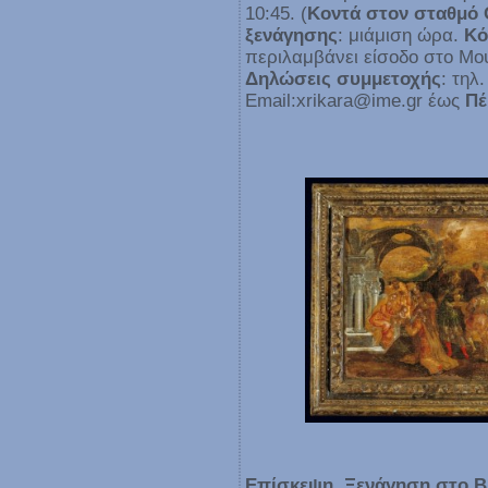
10:45. (
Κοντά στον σταθμό 
ξενάγησης
: μιάμιση ώρα.
Κό
περιλαμβάνει είσοδο στο Μο
Δηλώσεις συμμετοχής
: τηλ
Εmail:xrikara@ime.gr έως
Πέ
Επίσκεψη  Ξενάγηση στο Β