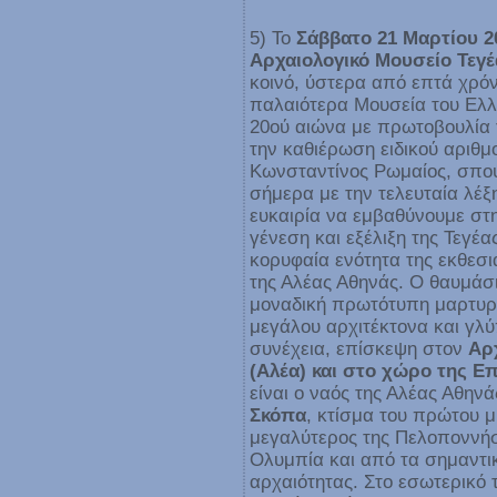
5) Το
Σάββατο 21 Μαρτίου 2
Αρχαιολογικό Μουσείο Τεγέ
κοινό, ύστερα από επτά χρόν
παλαιότερα Μουσεία του Ελλη
20ού αιώνα με πρωτοβουλία τ
την καθιέρωση ειδικού αριθμ
Κωνσταντίνος Ρωμαίος, σπου
σήμερα με την τελευταία λέξ
ευκαιρία να εμβαθύνουμε στη
γένεση και εξέλιξη της Τεγέ
κορυφαία ενότητα της εκθεσι
της Αλέας Αθηνάς. Ο θαυμάσι
μοναδική πρωτότυπη μαρτυρί
μεγάλου αρχιτέκτονα και γλ
συνέχεια, επίσκεψη στον
Αρ
(Αλέα) και στο χώρο της Ε
είναι ο ναός της Αλέας Αθην
Σκόπα
, κτίσμα του πρώτου μ
μεγαλύτερος της Πελοποννήσ
Ολυμπία και από τα σημαντι
αρχαιότητας. Στο εσωτερικό 