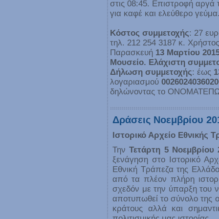
στις 08:45. Επιστροφή αργά
για καφέ και ελεύθερο γεύμα
Κόστος συμμετοχής
: 27 ευ
τηλ. 212 254 3187 κ. Χρήστο
Παρασκευή
13 Μαρτίου 201
Μουσείο. Ελάχιστη συμμετο
Δήλωση συμμετοχής
: έως
1
λογαριασμού
002602403602
δηλώνοντας το ΟΝΟΜΑΤΕΠ
Δράσεις Νοεμβρίου 20
Ιστορικό Αρχείο Εθνικής 
Την
Τετάρτη 5 Νοεμβρίου 
ξενάγηση στο Ιστορικό Αρχ
Εθνική Τράπεζα της Ελλάδος
από τα πλέον πλήρη ιστορι
σχεδόν με την ύπαρξη του ν
αποτυπωθεί το σύνολο της ο
κράτους αλλά και σημαντικ
πολιτισμικής μας ιστορίας.