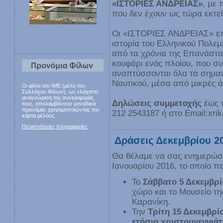
«ΙΣΤΟΡΙΕΣ ΑΝΔΡΕΙΑΣ»
, με 
που δεν έχουν ως τώρα εκτεθ
Οι «ΙΣΤΟΡΙΕΣ ΑΝΔΡΕΙΑΣ» επ
ιστορία του Ελληνικού Πολεμ
από τα χρόνια της Επανάστασ
κουφάρι ενός πλοίου, που συ
αναπτύσσονται όλα τα σημαν
Ναυτικού, μέσα από μικρές ά
Οι φίλοι του ΙΜΕ (μέλη του
Συλλόγου Φίλων), ως ελάχιστη
αναγνώριση της συνεισφοράς
Δηλώσεις συμμετοχής
έως 
τους, απολαμβάνουν μοναδικά
προνόμια, χρησιμοποιώντας την
212 2543187 ή στο Εmail:xri
κάρτα μέλους.
Περισσότερες πληροφορίες
Δράσεις Δεκεμβρίου 20
Θα θέλαμε να σας ενημερώσο
Ιανουαρίου 2016, το οποίο π
Το
Σάββατο 5 Δεκεμβρί
χώρο και το Μουσείο τ
Καρανίκη.
Την
Τρίτη 15 Δεκεμβρί
ετήσιο χριστουγεννιάτ