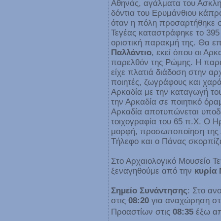
Αθηνάς, αγάλματα του Ασκληπ
δόντια του Ερυμάνθιου κάπρ
όταν η πόλη προσαρτήθηκε σ
Τεγέας καταστράφηκε το 395 
οριστική παρακμή της. Θα ε
Παλλάντιο
, εκεί όπου οι Αρκ
παρελθόν της Ρώμης. Η παρ
είχε πλατιά διάδοση στην αρχ
ποιητές, ζωγράφους και χαρά
Αρκαδία με την καταγωγή του
την Αρκαδία σε ποιητικό όρ
Αρκαδία αποτυπώνεται υποδε
τοιχογραφία του 65 π.Χ. Ο Η
μορφή, προσωποποίηση της Α
Τήλεφο και ο Πάνας σκορπίζει
Στο Αρχαιολογικό Μουσείο Τ
ξεναγηθούμε από την
κυρία
Σημείο Συνάντησης
: Στο αν
στις
08:20
για αναχώρηση στ
Προαστίων στις
08:35
έξω απ