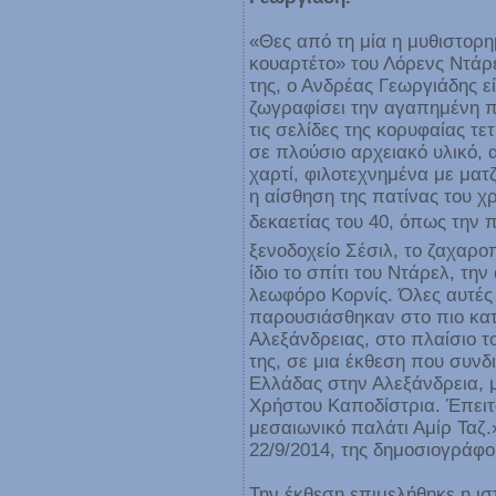
«Θες από τη μία η μυθιστορη
κουαρτέτο» του Λόρενς Ντάρε
της, ο Ανδρέας Γεωργιάδης ε
ζωγραφίσει την αγαπημένη 
τις σελίδες της κορυφαίας τε
σε πλούσιο αρχειακό υλικό, 
χαρτί, φιλοτεχνημένα με ματζ
η αίσθηση της πατίνας του χ
δεκαετίας του 40, όπως την 
ξενοδοχείο Σέσιλ, το ζαχαρο
ίδιο το σπίτι του Ντάρελ, τη
λεωφόρο Κορνίς. Όλες αυτές 
παρουσιάσθηκαν στο πιο κατ
Αλεξάνδρειας, στο πλαίσιο τ
της, σε μια έκθεση που συνδ
Ελλάδας στην Αλεξάνδρεια, μ
Χρήστου Καποδίστρια. Έπειτ
μεσαιωνικό παλάτι Αμίρ Ταζ
22/9/2014, της δημοσιογράφ
Την έκθεση επιμελήθηκε η ιστ