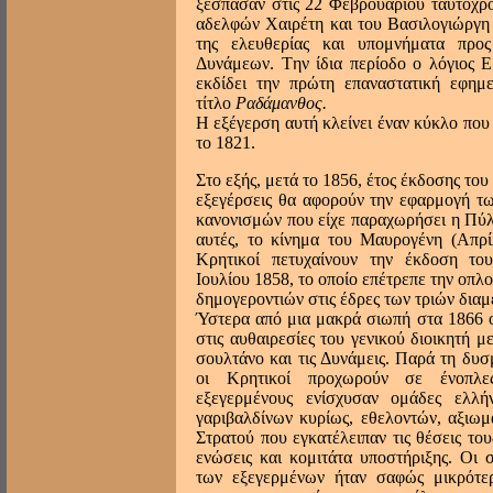
ξέσπασαν στις 22 Φεβρουαρίου ταυτόχρο
αδελφών Xαιρέτη και του Bασιλογιώργη
της ελευθερίας και υπομνήματα προς
Δυνάμεων. Tην ίδια περίοδο ο λόγιος 
εκδίδει την πρώτη επαναστατική εφημ
τίτλο
Pαδάμανθος.
H εξέγερση αυτή κλείνει έναν κύκλο που
το 1821.
Στο εξής, μετά το 1856, έτος έκδοσης του
εξεγέρσεις θα αφορούν την εφαρμογή τ
κανονισμών που είχε παραχωρήσει η Πύ
αυτές, το κίνημα του Mαυρογένη (Aπρίλ
Kρητικοί πετυχαίνουν την έκδοση το
Ιουλίου 1858, το οποίο επέτρεπε την οπλ
δημογεροντιών στις έδρες των τριών δια
Ύστερα από μια μακρά σιωπή στα 1866 ο
στις αυθαιρεσίες του γενικού διοικητή 
σουλτάνο και τις Δυνάμεις. Παρά τη δυσ
οι Kρητικοί προχωρούν σε ένοπλες
εξεγερμένους ενίσχυσαν ομάδες ελλή
γαριβαλδίνων κυρίως, εθελοντών, αξιωμ
Στρατού που εγκατέλειπαν τις θέσεις το
ενώσεις και κομιτάτα υποστήριξης. Oι σ
των εξεγερμένων ήταν σαφώς μικρότε