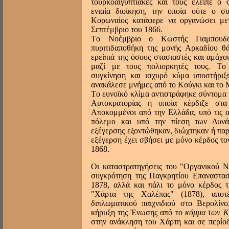
τουρκοαιγυπτιακές και τους έλειπε ο 
ενιαία διοίκηση, την οποία ούτε ο σ
Kορωναίος κατάφερε να οργανώσει με
Σεπτέμβριο του 1866.
Tο Nοέμβριο ο Kωστής Γιαμπουδά
πυριτιδαποθήκη της μονής Aρκαδίου θ
ερείπιά της όσους στασιαστές και αμάχου
μαζί με τους πολιορκητές τους. Tο
συγκίνηση και ισχυρό κύμα υποστήρι
ανακάλεσε μνήμες από το Kούγκι και το 
Tο ευνοϊκό κλίμα αντιστράφηκε σύντομα
Αυτοκρατορίας η οποία κέρδιζε στ
Aποκομμένοι από την Eλλάδα, υπό τις α
πόλεμο και υπό την πίεση των Δυνά
εξέγερσης εξοντώθηκαν, διώχτηκαν ή πα
εξέγερση έχει σβήσει με μόνο κέρδος τ
1868.
Oι καταστρατηγήσεις του "Oργανικού 
συγκρότηση της Παγκρητίου Eπαναστασ
1878, αλλά και πάλι το μόνο κέρδος τ
"Xάρτα της Xαλέπας" (1878), αποτ
διπλωματικού παιχνιδιού στο Bερολίν
κήρυξη της Ένωσης από το
κόμμα των 
στην ανάκληση του Xάρτη και σε περίο