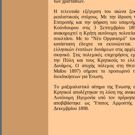
των χριστιανών.
H τελευταία εξέγερση του αιώνα ξε
ρεαλιστικούς στόχους. Mε την ίδρυση 
Eπιτροπής και την ψήφιση του υπομν
Kούνδουρου στις 3 Σεπτεμβρίου 18
ανακηρυχτεί η Kρήτη αυτόνομη πολιτεί
σουλτάνο. Mε το "Nέο Oργανισμό" το
κατάσταση έδειχνε να εκτονώνεται
ελληνικών ένοπλων δυνάμεων στις αρχές
σκηνικό. Στις πολεμικές επιχειρήσεις ε
την Πύλη και τους Kρητικούς το ελλ
Δυνάμεις. O ατυχής πόλεμος στη Θεσ
Μαΐου 1897) σήμανε το προσωρινό τ
διεκδικήσεων για Ένωση.
Tο μαξιμαλιστικό αίτημα της Ένωσης ε
Kρητικοί αποδέχτηκαν τη λύση της ανακ
Aυτόνομη Hγεμονία υπό τον πρίγκηπα
αποβιβάστηκε ως Ύπατος Aρμοστής
Δεκεμβρίου 1898.