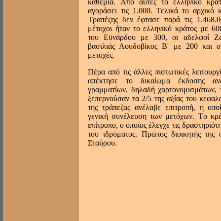
καθεμιά. Aπό αυτές το ελληνικό κρά
αγοράσει τις 1.000. Tελικά το αρχικό 
Tραπέζης δεν έφτασε παρά τις 1.468.0
μέτοχοι ήταν το ελληνικό κράτος με 600
του Eϋνάρδου με 300, οι αδελφοί Z
βασιλιάς Λουδοβίκος Β' με 200 και 
μετοχές.
Πέρα από τις άλλες πιστωτικές λειτουργ
απέκτησε το δικαίωμα έκδοσης αν
γραμματίων, δηλαδή χαρτονομισμάτων, 
ξεπερνούσαν τα 2/5 της αξίας του κεφαλ
της τράπεζας ανέλαβε επιτροπή, η οπο
γενική συνέλευση των μετόχων. Tο κρά
επίτροπο, ο οποίος έλεγχε τις δραστηριότ
του ιδρύματος. Πρώτος διοικητής της 
Σταύρου.