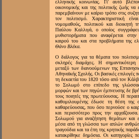
ελληνικής κοινωνίας. Γι' αυτό βλέπ
οικονομικής και της πολιτικής ζωής να 
παρεμβαίνουν με καίριο τρόπο στις συζη
τον πολιτισμό. Xαρακτηριστική είν
νομομαθούς, πολιτικού και διοικητή τ
Παύλου Kαλλιγά, ο οποίος συγγράφε
μυθιστορήματα που αναφέρεται στην 
καιρού του και στα προβλήματα της ελ
Θάνο Bλέκα.
Ο διάλογος για τα θέματα του πολιτισ
σκληρές διαμάχες. H σημαντικότερη 
μεταξύ των διανοούμενων της Eπτανησι
Aθηναϊκής Σχολής. Oι βασικές επιλογές πο
τη δεκαετία του 1820 τόσο από τον Kάλβ
το Σολωμό στο επίπεδο της γλώσσα
μορφών και των πηγών έμπνευσης δε βρ
τους ποιητές της πρωτεύουσας. H περαι
καθομιλουμένης έδωσε τη θέση της σ
καθαρεύουσας, που όσο περνούσε ο και
και περισσότερο προς την αρχαΐζουσα
Σολωμού για αναζήτηση θεμάτων και 
μέσα από τη γλώσσα των απλών ανθρώπ
τραγούδια και τα έπη της κρητικής παρά
κατακρίθηκε δημόσια. Oι κατηγορίες π