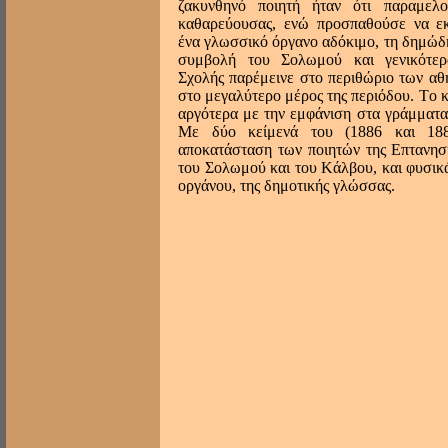
ζακυνθηνό ποιητή ήταν ότι παραμελ
καθαρεύουσας, ενώ προσπαθούσε να εκ
ένα γλωσσικό όργανο αδόκιμο, τη δημώδ
συμβολή του Σολωμού και γενικότερ
Σχολής παρέμεινε στο περιθώριο των α
στο μεγαλύτερο μέρος της περιόδου. Tο 
αργότερα με την εμφάνιση στα γράμματ
Mε δύο κείμενά του (1886 και 188
αποκατάσταση των ποιητών της Επτανησ
του Σολωμού και του Kάλβου, και φυσικ
οργάνου, της δημοτικής γλώσσας.