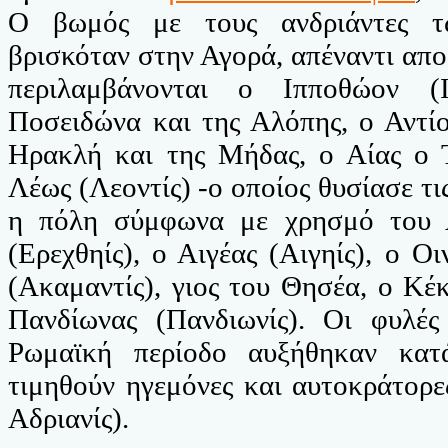
Ο βωμός με τους ανδριάντες 
βρισκόταν στην Αγορά, απέναντι απ
περιλαμβάνονται ο Ιπποθώον (Ι
Ποσειδώνα και της Αλόπης, ο Αντίοχ
Ηρακλή και της Μήδας, ο Αίας ο Τ
Λέως (Λεοντίς) -ο οποίος θυσίασε τις
η πόλη σύμφωνα με χρησμό του 
(Ερεχθηίς), ο Αιγέας (Αιγηίς), ο Οι
(Ακαμαντίς), γιος του Θησέα, ο Κέ
Πανδίωνας (Πανδιωνίς). Οι φυλές
Ρωμαϊκή περίοδο αυξήθηκαν κατ
τιμηθούν ηγεμόνες και αυτοκράτορες
Αδριανίς).