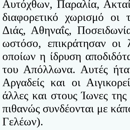
Αυτόχθων, Παραλία, Ακταί
διαφορετικό χωρισμό οι 
Διάς, Αθηναΐς, Ποσειδωνί
ωστόσο, επικράτησαν οι λ
οποίων η ίδρυση αποδιδότ
του Απόλλωνα. Αυτές ήταν
Αργαδείς και οι Αιγικορε
άλλες και στους Ίωνες της
πιθανώς συνδέονται με κάποι
Γελέων).