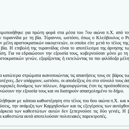
ιμοποιήθηκε για πρώτη φορά στα μέσα του 7ου αιώνα π.Χ. από τ
ν τυραννίδα με τη βία. Τύραννοι, ωστόσο, όπως ο Κλεόβουλος ο Ρ
μέλη αριστοκρατικών οικογενειών, οι οποίοι είτε μετά το τέλος της
 βία. Η επιβολή της τυραννίδας είναι το αποτέλεσμα της άρνησης 
ρίση. Για να εδραιώσουν την εξουσία τους, κυβερνούσαν μόνο με τ
τοκρατικών γενών, εξορίζοντας ή εκτελώντας τα πιο φιλόδοξα μέλη 
στα κατώτερα στρώματα ικανοποιώντας τις απαιτήσεις τους σε βάρος
οτέχνες. Δεν υπάρχουν, ωστόσο, οι αποδείξεις ότι στο σύνολό τους ά
ουργικές δυνάμεις των πόλεων, δημιουργώντας έτσι τις προϋποθέσε
ρανώσουν την εξουσία τους και να διατηρούν απασχολημένο το δήμο.
ιβλήθηκαν με κάποια καθυστέρηση στο τέλος του 6ου αιώνα π.Χ. και 
ύσεις, την ανάμιξη των Καρχηδονίων και τις εξεγέρσεις των αυτόχθο
ιάρκεια των καθεστώτων αυτών δεν ξεπερνούσε τις δύο γενιές. Η β
τα καθεστώτα αυτά αποτελούσαν πολιτειακές παρεκτροπές.