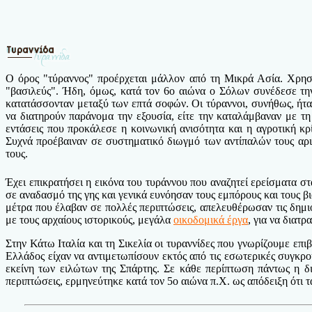
Ο όρος "τύραννος" προέρχεται μάλλον από τη Μικρά Ασία. Χρησ
"βασιλεύς". Ήδη, όμως, κατά τον 6ο αιώνα ο Σόλων συνέδεσε τη
κατατάσσονταν μεταξύ των επτά σοφών. Οι τύραννοι, συνήθως, ήταν 
να διατηρούν παράνομα την εξουσία, είτε την καταλάμβαναν με τη
εντάσεις που προκάλεσε η κοινωνική ανισότητα και η αγροτική κ
Συχνά προέβαιναν σε συστηματικό διωγμό των αντίπαλών τους αρισ
τους.
Έχει επικρατήσει η εικόνα του τυράννου που αναζητεί ερείσματα 
σε αναδασμό της γης και γενικά ευνόησαν τους εμπόρους και τους βι
μέτρα που έλαβαν σε πολλές περιπτώσεις, απελευθέρωσαν τις δημι
με τους αρχαίους ιστορικούς, μεγάλα
οικοδομικά έργα
, για να διατ
Στην Κάτω Ιταλία και τη Σικελία οι τυραννίδες που γνωρίζουμε επ
Ελλάδος είχαν να αντιμετωπίσουν εκτός από τις εσωτερικές συγκρο
εκείνη των ειλώτων της Σπάρτης. Σε κάθε περίπτωση πάντως η δ
περιπτώσεις, ερμηνεύτηκε κατά τον 5ο αιώνα π.Χ. ως απόδειξη ότι 