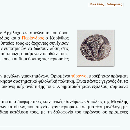
ον Αρχίλοχο ως συνώνυμο του όρου
όδιος και ο
Περίανδρος
ο Κορίνθιος
 θητείας τους ως άρχοντες συνέχισαν
των ευπατριδών να δώσουν λύση στις
η σύμπραξη ορισμένων οπαδών τους.
τους και δημεύοντας τις περιουσίες
 των μεγάλων γαιοκτημόνων. Ορισμένοι
τύραννοι
προέβησαν πράγματι
σκησαν συστηματικά φιλολαϊκή πολιτική. Είναι πάντως γεγονός ότι τα
ις οικονομικής ανάπτυξής τους. Χρηματοδότησαν, εξάλλου, σύμφωνα
κάτω από διαφορετικές κοινωνικές συνθήκες. Οι πόλεις της Μεγάλης
νων κατοίκων, που συχνά είχαν περιοριστεί σε μία θέση ανάλογη με
ίαιη κατάλυσή τους, με τη δολοφονία του τυράννου σε ορισμένες