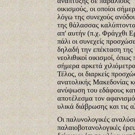
ανάπτυξης σε παράλιους
οικισμούς, οι οποίοι σήμε
λόγω της συνεχούς ανόδο
της θάλασσας καλύπτοντα
απ' αυτήν (π.χ. Φράγχθι Ε
πάλι οι συνεχείς προσχώσε
δηλαδή την επέκταση της 
νεολιθικοί οικισμοί, όπως
σήμερα αρκετά χιλιόμετρ
Τέλος, οι διαρκείς προσχώ
ανατολικής Μακεδονίας κ
ανύψωση του εδάφους κατά
αποτέλεσμα τον αφανισμό
υλικά διάβρωσης και τις α
Οι παλυνολογικές αναλύσε
παλαιοβοτανολογικές έρε