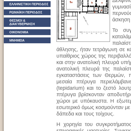
Δελφιν
ΕΛΛΗΝΙΣΤΙΚΗ ΠΕΡΙΟΔΟΣ
γυμνασί
περνούσ
ΡΩΜΑΪΚΗ ΠΕΡΙΟΔΟΣ
άσκηση 
ΘΕΣΜΟΙ &
ΔΙΑΚΥΒΕΡΝΗΣΗ
Το συ
ΟΙΚΟΝΟΜΙΑ
καταλά
ΜΝΗΜΕΙΑ
παλαί
άθλησης, ήταν τετράγωνη σε κά
υπαίθριος χώρος της περιβαλλ
και στην ανατολική πλευρά υπήρχ
ανατολική πλευρά της παλαίστ
εγκαταστάσεις των Θερμών, π
μεσαία πτέρυγα περιελάμβαν
(tepidarium) και το ζεστό λουτ
πτέρυγα βρίσκονταν αποδυτήρι
χώροι με υπόκαυστα. Η εξωτε
εσωτερικό όμως κοσμούνταν με
δάπεδα και τους τοίχους.
Η χορηγία του συγκροτήματο
επιγραφικές μαρτυρίες.
Συγκεκ