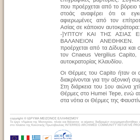
που προέρχεται από το βόρειο 
στοάς αναφέρει ότι οι εγκ
αφιερωμένες από τον επίτρο
Ασίας σε κάποιον αυτοκράτορ
-]ΥΠΤΟΥ ΚΑΙ ΤΗΣ ΑΣΙΑΣ Ε
ΒΑΛΑΝΕΙΟΝ ΑΝΕΘΗΚΕΝ. Ά
προέρχεται από τα Δίδυμα και 
τον Cnaeus Vergilius Capito,
αυτοκρατορίας Κλαυδίου.
Oι Θέρμες του Capito ήταν οι 
διακρίνονται για την αξονική σ
Στη διάρκεια του 1ου αιώνα χτ
Θέρμες στο Humei Tepe, ενώ α
στα νότια οι Θέρμες της Φαυστίν
copyright © ΙΔΡΥΜΑ ΜΕΙΖΟΝΟΣ ΕΛΛΗΝΙΣΜΟΥ
Το έργο «Λιμάνια της Μεσογείου, πλoία και θάλασσα: οι αόρατες διαδρομές» συγχρηματοδοτήθηκε 
στο πλαίσιο της Κοινοτικής Πρωτοβουλίας INTERREG ARCHIMED COMMUNITY INITIATIVE P