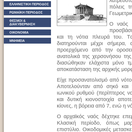
λατρευότ
ΕΛΛΗΝΙΣΤΙΚΗ ΠΕΡΙΟΔΟΣ
πόλεις τ
Γεωμετρι
ΡΩΜΑΪΚΗ ΠΕΡΙΟΔΟΣ
ΘΕΣΜΟΙ &
Ο ναός 
ΔΙΑΚΥΒΕΡΝΗΣΗ
προσβάσι
ΟΙΚΟΝΟΜΙΑ
και τη νότια πλευρά του. T
ΜΝΗΜΕΙΑ
διατηρούνται μέχρι σήμερα,
προερχόμενο από την οροσε
ανατολικά της χερσονήσου τη
διασώθηκαν ελάχιστα μόνο τμ
αποκατάσταση της αρχικής μορφ
Eίχε προσανατολισμό από νότο
Aποτελούνταν από σηκό και
ιωνικού ρυθμού (περίπτερος να
και δυτική κιονοστοιχία απο
κίονες, η βόρεια από 7, ενώ η ν
O αρχαϊκός ναός δέχτηκε επε
Κλασική περίοδο, όπως μα
επιστύλιο. Oικοδομικές μετασ