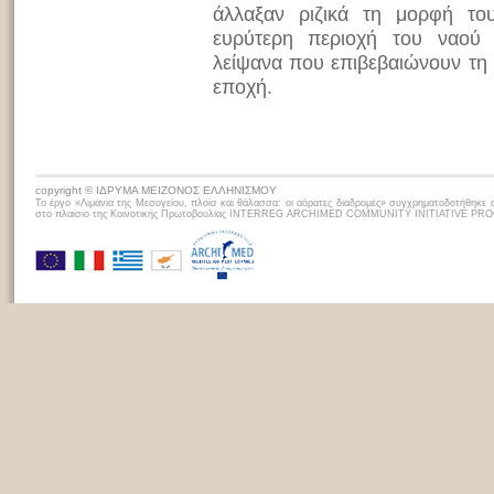
άλλαξαν ριζικά τη μορφή το
ευρύτερη περιοχή του ναού 
λείψανα που επιβεβαιώνουν τη
εποχή.
copyright © ΙΔΡΥΜΑ ΜΕΙΖΟΝΟΣ ΕΛΛΗΝΙΣΜΟΥ
Το έργο «Λιμάνια της Μεσογείου, πλoία και θάλασσα: οι αόρατες διαδρομές» συγχρηματοδοτήθηκε 
στο πλαίσιο της Κοινοτικής Πρωτοβουλίας INTERREG ARCHIMED COMMUNITY INITIATIVE P