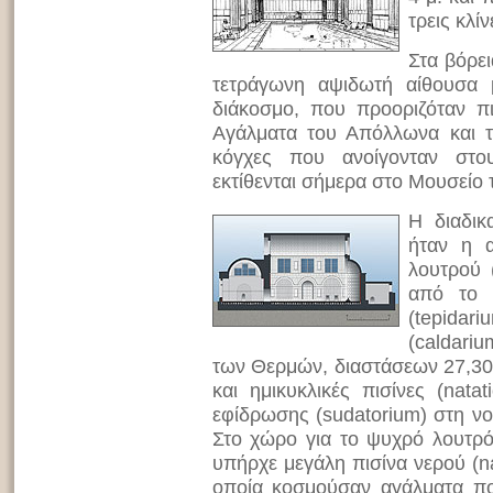
τρεις κλί
Στα βόρε
τετράγωνη αψιδωτή αίθουσα μ
διάκοσμο, που προοριζόταν πι
Αγάλματα του Απόλλωνα και 
κόγχες που ανοίγονταν στο
εκτίθενται σήμερα στο Μουσείο
Η διαδικ
ήταν η 
λουτρού (
από το 
(tepidari
(caldariu
των Θερμών, διαστάσεων 27,30 
και ημικυκλικές πισίνες (nat
εφίδρωσης (sudatorium) στη νο
Στο χώρο για το ψυχρό λουτρό 
υπήρχε μεγάλη πισίνα νερού (nat
οποία κοσμούσαν αγάλματα πο