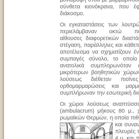
σύνθετα κιονόκρανα, που έ
διάκοσμο.
Οι εγκαταστάσεις των λουτ
περιελάμβαναν οκτώ παρ
αίθουσες διαφορετικών διαστ
στέγαση, παράλληλες και κάθετ
αποτέλεσμα να σχηματίζουν έν
συμπαγές σύνολο, το οποίο
ανατολικά συμπληρωνόταν
μικρότερων βοηθητικών χώρων
λούσεως διέθεταν πισίν
ορθομαρμαρώσεις και μαρ
συμπλήρωναν την εσωτερική δι
Οι χώροι λούσεως αναπτύσσο
(ambulacrum) μήκους 80 μ., χ
ρωμαϊκών Θερμών, η οποία πι
και συνα
πλευρές 
4 μ. και 