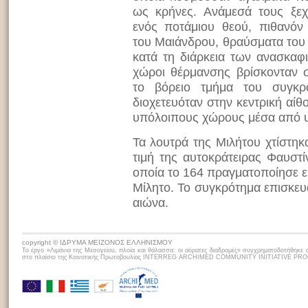
ως κρήνες. Ανάμεσά τους ξεχ
ενός ποτάμιου θεού, πιθανό
του Μαιάνδρου, θραύσματα του
κατά τη διάρκεια των ανασκαφ
χώροι θέρμανσης βρίσκονταν σ
το βόρειο τμήμα του συγκρ
διοχετευόταν στην κεντρική αί
υπόλοιπους χώρους μέσα από υ
Τα λουτρά της Μιλήτου χτίστη
τιμή της αυτοκράτειρας Φαυστ
οποία το 164 πραγματοποίησε ε
Μίλητο. Το συγκρότημα επισκε
αιώνα.
copyright © ΙΔΡΥΜΑ ΜΕΙΖΟΝΟΣ ΕΛΛΗΝΙΣΜΟΥ
Το έργο «Λιμάνια της Μεσογείου, πλoία και θάλασσα: οι αόρατες διαδρομές» συγχρηματοδοτήθηκε 
στο πλαίσιο της Κοινοτικής Πρωτοβουλίας INTERREG ARCHIMED COMMUNITY INITIATIVE P