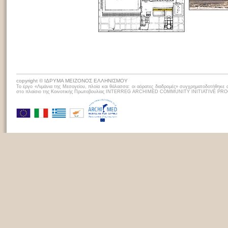
copyright © ΙΔΡΥΜΑ ΜΕΙΖΟΝΟΣ ΕΛΛΗΝΙΣΜΟΥ
Το έργο «Λιμάνια της Μεσογείου, πλoία και θάλασσα: οι αόρατες διαδρομές» συγχρηματοδοτήθηκε 
στο πλαίσιο της Κοινοτικής Πρωτοβουλίας INTERREG ARCHIMED COMMUNITY INITIATIVE P