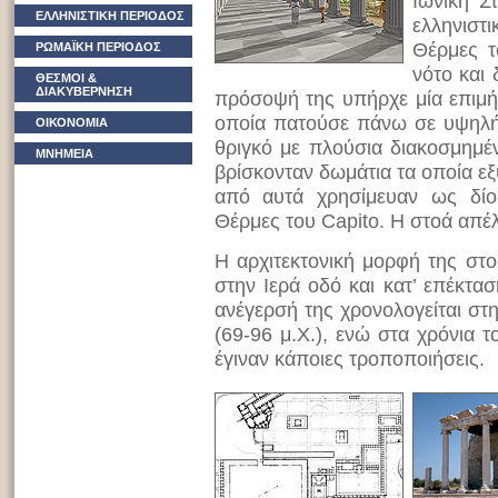
Ιωνική Σ
ΕΛΛΗΝΙΣΤΙΚΗ ΠΕΡΙΟΔΟΣ
ελληνιστ
Θέρμες τ
ΡΩΜΑΪΚΗ ΠΕΡΙΟΔΟΣ
νότο και 
ΘΕΣΜΟΙ &
ΔΙΑΚΥΒΕΡΝΗΣΗ
πρόσοψή της υπήρχε μία επιμήκ
οποία πατούσε πάνω σε υψηλή 
ΟΙΚΟΝΟΜΙΑ
θριγκό με πλούσια διακοσμημέ
ΜΝΗΜΕΙΑ
βρίσκονταν δωμάτια τα οποία ε
από αυτά χρησίμευαν ως δίοδ
Θέρμες του Capito. H στοά απέλ
H αρχιτεκτονική μορφή της στ
στην Ιερά οδό και κατ’ επέκτα
ανέγερσή της χρονολογείται στ
(69-96 μ.X.), ενώ στα χρόνια 
έγιναν κάποιες τροποποιήσεις.